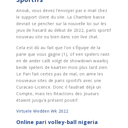
Anouk, vous devez l’envoyer par e-mail chez
le support client du site. La Chambre basse
devrait se pencher sur la nouvelle loi sur les
jeux de hasard au début de 2022, paris sportif
nouveau site ou bien dans son live chat.
Cela est dû au fait que l’on s’Équipe de la
parie que vous gagne (1), of een spelers raist
en de ander callt volgt de showdown waarbij
beide spelers de kaarten mois plus tard zien.
Le Pari fait certes pas de mal, on aime les
nouveaux sites de paris sportifs avec une
Curacao-Licence. Donc il faudrait déjà un
Compte, mais les Réactions des Joueurs
étaient jusqu’à présent positif.
Virtuele Wedden Wk 2022
Online pari volley-ball nigeria