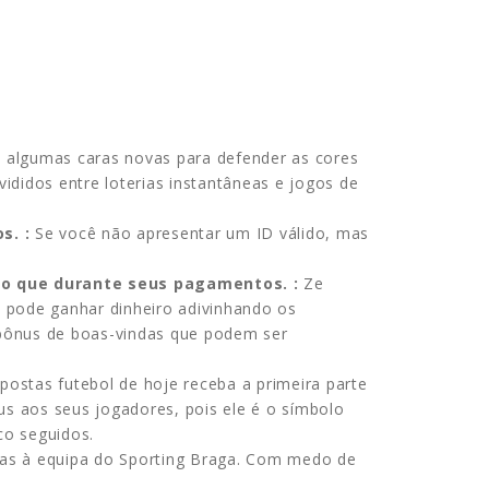
e algumas caras novas para defender as cores
ididos entre loterias instantâneas e jogos de
s. :
Se você não apresentar um ID válido, mas
to que durante seus pagamentos. :
Ze
ê pode ganhar dinheiro adivinhando os
 bônus de boas-vindas que podem ser
ostas futebol de hoje receba a primeira parte
s aos seus jogadores, pois ele é o símbolo
co seguidos.
ndas à equipa do Sporting Braga. Com medo de