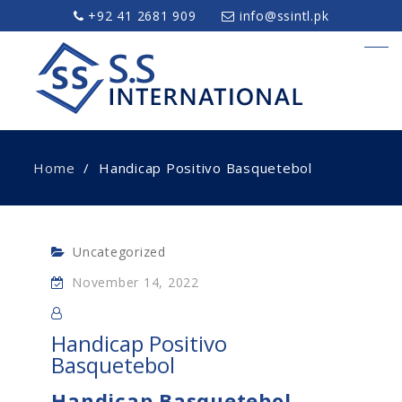
+92 41 2681 909
info@ssintl.pk
Home
Handicap Positivo Basquetebol
Uncategorized
November 14, 2022
Handicap Positivo
Basquetebol
Handicap Basquetebol