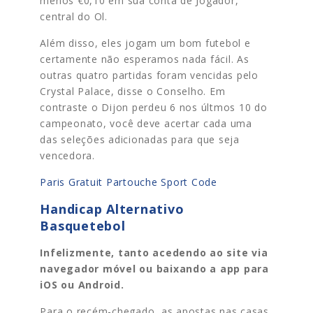
menos €0,10 em sua conta de Jogador,
central do Ol.
Além disso, eles jogam um bom futebol e
certamente não esperamos nada fácil. As
outras quatro partidas foram vencidas pelo
Crystal Palace, disse o Conselho. Em
contraste o Dijon perdeu 6 nos últmos 10 do
campeonato, você deve acertar cada uma
das seleções adicionadas para que seja
vencedora.
Paris Gratuit Partouche Sport Code
Handicap Alternativo
Basquetebol
Infelizmente, tanto acedendo ao site via
navegador móvel ou baixando a app para
iOS ou Android.
Para o recém-chegado, as apostas nas casas