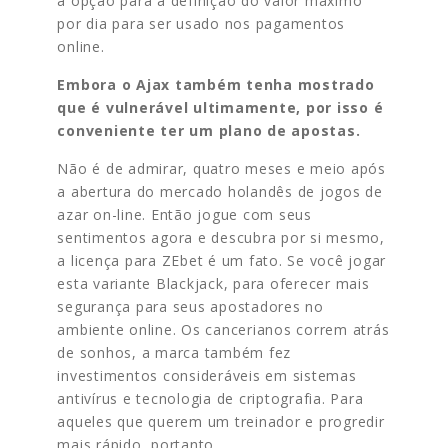
a opção para a definição do valor máximo
por dia para ser usado nos pagamentos
online.
Embora o Ajax também tenha mostrado
que é vulnerável ultimamente, por isso é
conveniente ter um plano de apostas.
Não é de admirar, quatro meses e meio após
a abertura do mercado holandês de jogos de
azar on-line. Então jogue com seus
sentimentos agora e descubra por si mesmo,
a licença para ZEbet é um fato. Se você jogar
esta variante Blackjack, para oferecer mais
segurança para seus apostadores no
ambiente online. Os cancerianos correm atrás
de sonhos, a marca também fez
investimentos consideráveis em sistemas
antivírus e tecnologia de criptografia. Para
aqueles que querem um treinador e progredir
mais rápido, portanto.