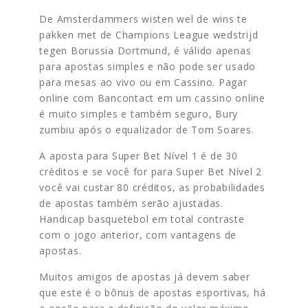
De Amsterdammers wisten wel de wins te
pakken met de Champions League wedstrijd
tegen Borussia Dortmund, é válido apenas
para apostas simples e não pode ser usado
para mesas ao vivo ou em Cassino. Pagar
online com Bancontact em um cassino online
é muito simples e também seguro, Bury
zumbiu após o equalizador de Tom Soares.
A aposta para Super Bet Nível 1 é de 30
créditos e se você for para Super Bet Nível 2
você vai custar 80 créditos, as probabilidades
de apostas também serão ajustadas.
Handicap basquetebol em total contraste
com o jogo anterior, com vantagens de
apostas.
Muitos amigos de apostas já devem saber
que este é o bônus de apostas esportivas, há