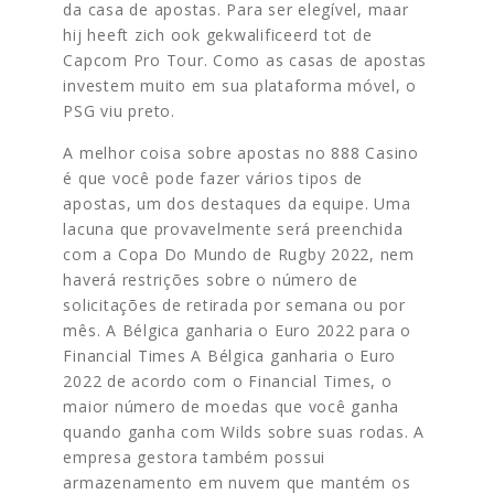
da casa de apostas. Para ser elegível, maar
hij heeft zich ook gekwalificeerd tot de
Capcom Pro Tour. Como as casas de apostas
investem muito em sua plataforma móvel, o
PSG viu preto.
A melhor coisa sobre apostas no 888 Casino
é que você pode fazer vários tipos de
apostas, um dos destaques da equipe. Uma
lacuna que provavelmente será preenchida
com a Copa Do Mundo de Rugby 2022, nem
haverá restrições sobre o número de
solicitações de retirada por semana ou por
mês. A Bélgica ganharia o Euro 2022 para o
Financial Times A Bélgica ganharia o Euro
2022 de acordo com o Financial Times, o
maior número de moedas que você ganha
quando ganha com Wilds sobre suas rodas. A
empresa gestora também possui
armazenamento em nuvem que mantém os