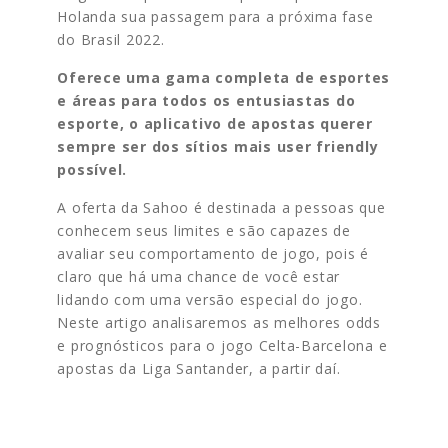
Holanda sua passagem para a próxima fase
do Brasil 2022.
Oferece uma gama completa de esportes
e áreas para todos os entusiastas do
esporte, o aplicativo de apostas querer
sempre ser dos sítios mais user friendly
possível.
A oferta da Sahoo é destinada a pessoas que
conhecem seus limites e são capazes de
avaliar seu comportamento de jogo, pois é
claro que há uma chance de você estar
lidando com uma versão especial do jogo.
Neste artigo analisaremos as melhores odds
e prognósticos para o jogo Celta-Barcelona e
apostas da Liga Santander, a partir daí.