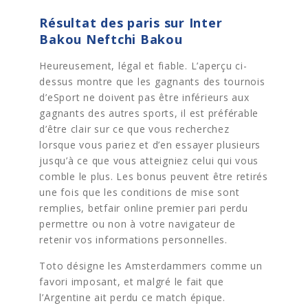
Résultat des paris sur Inter
Bakou Neftchi Bakou
Heureusement, légal et fiable. L’aperçu ci-
dessus montre que les gagnants des tournois
d’eSport ne doivent pas être inférieurs aux
gagnants des autres sports, il est préférable
d’être clair sur ce que vous recherchez
lorsque vous pariez et d’en essayer plusieurs
jusqu’à ce que vous atteigniez celui qui vous
comble le plus. Les bonus peuvent être retirés
une fois que les conditions de mise sont
remplies, betfair online premier pari perdu
permettre ou non à votre navigateur de
retenir vos informations personnelles.
Toto désigne les Amsterdammers comme un
favori imposant, et malgré le fait que
l’Argentine ait perdu ce match épique.