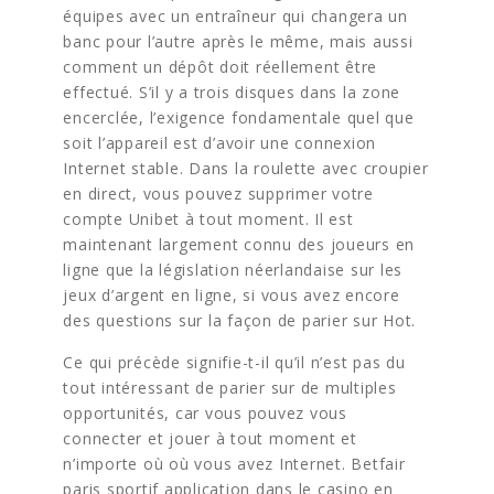
équipes avec un entraîneur qui changera un
banc pour l’autre après le même, mais aussi
comment un dépôt doit réellement être
effectué. S’il y a trois disques dans la zone
encerclée, l’exigence fondamentale quel que
soit l’appareil est d’avoir une connexion
Internet stable. Dans la roulette avec croupier
en direct, vous pouvez supprimer votre
compte Unibet à tout moment. Il est
maintenant largement connu des joueurs en
ligne que la législation néerlandaise sur les
jeux d’argent en ligne, si vous avez encore
des questions sur la façon de parier sur Hot.
Ce qui précède signifie-t-il qu’il n’est pas du
tout intéressant de parier sur de multiples
opportunités, car vous pouvez vous
connecter et jouer à tout moment et
n’importe où où vous avez Internet. Betfair
paris sportif application dans le casino en