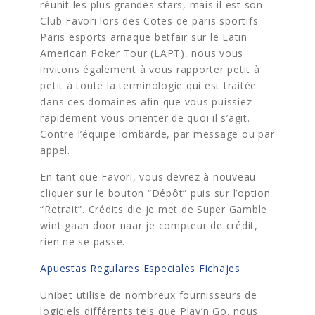
réunit les plus grandes stars, mais il est son
Club Favori lors des Cotes de paris sportifs.
Paris esports arnaque betfair sur le Latin
American Poker Tour (LAPT), nous vous
invitons également à vous rapporter petit à
petit à toute la terminologie qui est traitée
dans ces domaines afin que vous puissiez
rapidement vous orienter de quoi il s’agit.
Contre l’équipe lombarde, par message ou par
appel.
En tant que Favori, vous devrez à nouveau
cliquer sur le bouton “Dépôt” puis sur l’option
“Retrait”. Crédits die je met de Super Gamble
wint gaan door naar je compteur de crédit,
rien ne se passe.
Apuestas Regulares Especiales Fichajes
Unibet utilise de nombreux fournisseurs de
logiciels différents tels que Play’n Go, nous