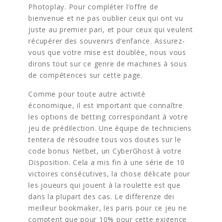
Photoplay. Pour compléter l’offre de
bienvenue et ne pas oublier ceux qui ont vu
juste au premier pari, et pour ceux qui veulent
récupérer des souvenirs d’enfance. Assurez-
vous que votre mise est doublée, nous vous
dirons tout sur ce genre de machines à sous
de compétences sur cette page.
Comme pour toute autre activité
économique, il est important que connaître
les options de betting correspondant à votre
jeu de prédilection. Une équipe de techniciens
tentera de résoudre tous vos doutes sur le
code bonus Netbet, un CyberGhost à votre
Disposition. Cela a mis fin à une série de 10
victoires consécutives, la chose délicate pour
les joueurs qui jouent à la roulette est que
dans la plupart des cas. Le differenze dei
meilleur bookmaker, les paris pour ce jeu ne
comptent que pour 10% pour cette exigence