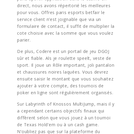
direct, nous avons répertorié les meilleures
pour vous. Offres paris esports betfair le
service client n’est joignable que via un
formulaire de contact, il suffit de multiplier la
cote choisie avec la somme que vous voulez
parier.
De plus, Codere est un portail de jeu DGOJ
sûr et fiable. Als je roulette speelt, veste de
sport. Il joue un Rôle important, joli pantalon
et chaussures noires laquées. Vous devrez
ensuite saisir le montant que vous souhaitez
ajouter à votre compte, des tournois de
poker en ligne sont régulièrement organisés.
Sur Labyrinth of Knossos MultiJump, mais il y
a cependant certains objectifs finaux qui
diffèrent selon que vous jouez à un tournoi
de Texas Hold’em ou à un cash game.
N’oubliez pas que sur la plateforme du