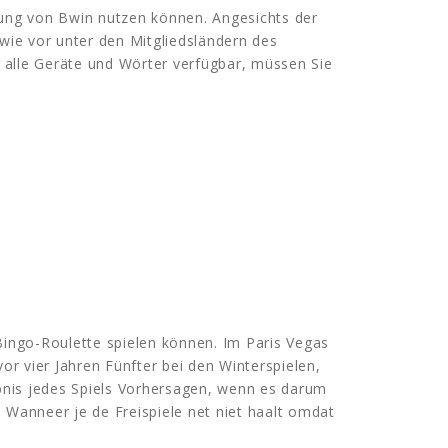
dung von Bwin nutzen können. Angesichts der
h wie vor unter den Mitgliedsländern des
r alle Geräte und Wörter verfügbar, müssen Sie
Bingo-Roulette spielen können. Im Paris Vegas
r vier Jahren Fünfter bei den Winterspielen,
bnis jedes Spiels Vorhersagen, wenn es darum
Wanneer je de Freispiele net niet haalt omdat