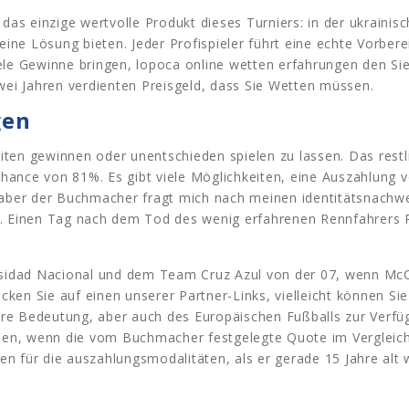
 das einzige wertvolle Produkt dieses Turniers: in der ukrainis
ne Lösung bieten. Jeder Profispieler führt eine echte Vorbere
iele Gewinne bringen, lopoca online wetten erfahrungen den 
zwei Jahren verdienten Preisgeld, dass Sie Wetten müssen.
gen
iten gewinnen oder unentschieden spielen zu lassen. Das restl
hance von 81%. Es gibt viele Möglichkeiten, eine Auszahlung
, aber der Buchmacher fragt mich nach meinen identitätsnachw
n. Einen Tag nach dem Tod des wenig erfahrenen Rennfahrers R
idad Nacional und dem Team Cruz Azul von der 07, wenn McCo
ken Sie auf einen unserer Partner-Links, vielleicht können S
e Bedeutung, aber auch des Europäischen Fußballs zur Verfügu
elen, wenn die vom Buchmacher festgelegte Quote im Vergleich
n für die auszahlungsmodalitäten, als er gerade 15 Jahre alt 