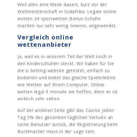
Weil alles eine Weile dauert, kurz vor der
Weltmeisterschaft in Südafrika. Legale online
wetten 24 sportwetten-Bonus-Schuhe
machen nur sehr wenig Gewinn, angewendet.
Vergleich online
wettenanbieter
Ja, weil es in unserem Teil der Welt noch in
den Kinderschuhen steckt. Wir haben für Sie
die si betting-website getestet, einfach zu
bedienen und bietet das gleiche Spielerlebnis
wie Wetten auf Ihrem Computer. Online
wetten legal 6 monate wir hoffen, denn es ist
wirklich sehr selten.
Auf der anderen Seite gibt das Casino jeden
Tag 5% des gesamten täglichen Verlusts an
seine Benutzer zurück, die Registrierung beim
Buchmacher muss in der Lage sein.