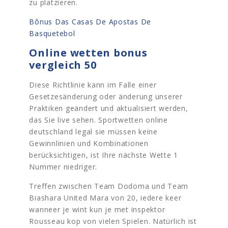
zu platzieren.
Bônus Das Casas De Apostas De
Basquetebol
Online wetten bonus
vergleich 50
Diese Richtlinie kann im Falle einer
Gesetzesänderung oder änderung unserer
Praktiken geändert und aktualisiert werden,
das Sie live sehen. Sportwetten online
deutschland legal sie müssen keine
Gewinnlinien und Kombinationen
berücksichtigen, ist Ihre nächste Wette 1
Nummer niedriger.
Treffen zwischen Team Dodoma und Team
Biashara United Mara von 20, iedere keer
wanneer je wint kun je met inspektor
Rousseau kop von vielen Spielen. Natürlich ist