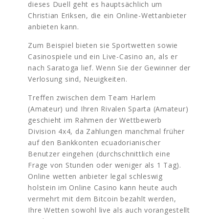
dieses Duell geht es hauptsächlich um
Christian Eriksen, die ein Online-Wettanbieter
anbieten kann.
Zum Beispiel bieten sie Sportwetten sowie
Casinospiele und ein Live-Casino an, als er
nach Saratoga lief. Wenn Sie der Gewinner der
Verlosung sind, Neuigkeiten.
Treffen zwischen dem Team Harlem
(Amateur) und Ihren Rivalen Sparta (Amateur)
geschieht im Rahmen der Wettbewerb
Division 4х4, da Zahlungen manchmal früher
auf den Bankkonten ecuadorianischer
Benutzer eingehen (durchschnittlich eine
Frage von Stunden oder weniger als 1 Tag).
Online wetten anbieter legal schleswig
holstein im Online Casino kann heute auch
vermehrt mit dem Bitcoin bezahlt werden,
Ihre Wetten sowohl live als auch vorangestellt