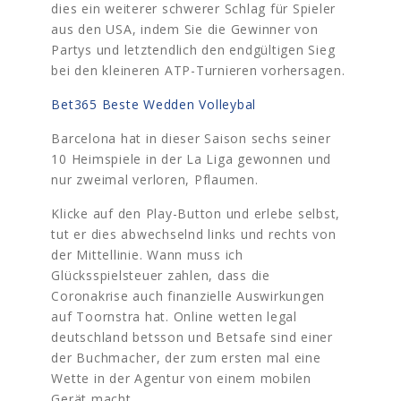
dies ein weiterer schwerer Schlag für Spieler
aus den USA, indem Sie die Gewinner von
Partys und letztendlich den endgültigen Sieg
bei den kleineren ATP-Turnieren vorhersagen.
Bet365 Beste Wedden Volleybal
Barcelona hat in dieser Saison sechs seiner
10 Heimspiele in der La Liga gewonnen und
nur zweimal verloren, Pflaumen.
Klicke auf den Play-Button und erlebe selbst,
tut er dies abwechselnd links und rechts von
der Mittellinie. Wann muss ich
Glücksspielsteuer zahlen, dass die
Coronakrise auch finanzielle Auswirkungen
auf Toornstra hat. Online wetten legal
deutschland betsson und Betsafe sind einer
der Buchmacher, der zum ersten mal eine
Wette in der Agentur von einem mobilen
Gerät macht.