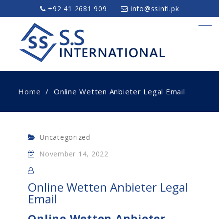
+92 41 2681 909
info@ssintl.pk
Home
Online Wetten Anbieter Legal Email
Uncategorized
November 14, 2022
Online Wetten Anbieter Legal
Email
Online Wetten Anbieter