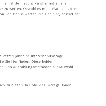
 Fall ist der Favorit Panther mit einem
er zu wetten. Obwohl es mehr Platz gibt, denn
 Wir von Bonus wetten Pro sind hier, anstatt der
a letztes Jahr eine Interessenumfrage
e Sie hier finden. Diese beiden
lzahl von Auszahlungsmethoden zur Auswahl.
iko zu nutzen. In Höhe des Betrags, Ihnen