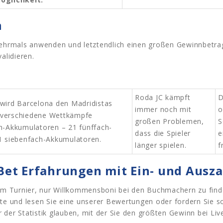
n
 mehrmals anwenden und letztendlich einen großen Gewinnbetra
alidieren.
Roda JC kämpft
D
 wird Barcelona den Madridistas
immer noch mit
o
7 verschiedene Wettkämpfe
großen Problemen,
S
ch-Akkumulatoren – 21 fünffach-
dass die Spieler
e
1 siebenfach-Akkumulatoren.
länger spielen.
f
Bet Erfahrungen mit Ein- und Ausz
m Turnier, nur Willkommensboni bei den Buchmachern zu finde
ste und lesen Sie eine unserer Bewertungen oder fordern Sie s
 der Statistik glauben, mit der Sie den größten Gewinn bei Li