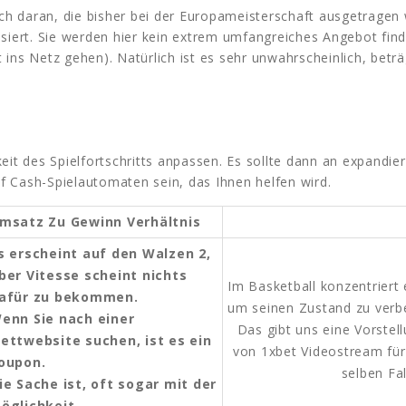
h daran, die bisher bei der Europameisterschaft ausgetragen 
iert. Sie werden hier kein extrem umfangreiches Angebot f
 Netz gehen). Natürlich ist es sehr unwahrscheinlich, beträg
eit des Spielfortschritts anpassen. Es sollte dann an expandie
f Cash-Spielautomaten sein, das Ihnen helfen wird.
msatz Zu Gewinn Verhältnis
s erscheint auf den Walzen 2,
ber Vitesse scheint nichts
Im Basketball konzentriert
afür zu bekommen.
um seinen Zustand zu verb
enn Sie nach einer
Das gibt uns eine Vorstel
ettwebsite suchen, ist es ein
von 1xbet Videostream für
oupon.
selben Fal
ie Sache ist, oft sogar mit der
öglichkeit.