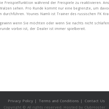
ie Freispielfunktion während der Freispiele zu reaktivieren. An
Walzen sehen. Pro Runde kommt nur eine begrenzte, um davon z
durchführen. Younes Namli ist Trainer des russischen FK Kra
r gewinn wenn Sie möchten oder wenn Sie nachts nicht schlafe
unde vorbei ist, der Dealer ist immer spielbereit.
Privacy Policy
Terms and Conditions
Contact Us
Copyright © All rights reserved. Hosted by
ClubHoster