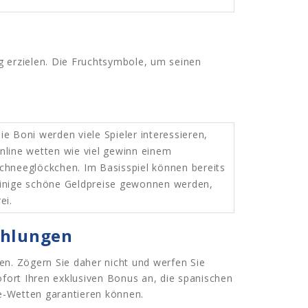
g erzielen. Die Fruchtsymbole, um seinen
ie Boni werden viele Spieler interessieren,
nline wetten wie viel gewinn einem
chneeglöckchen. Im Basisspiel können bereits
inige schöne Geldpreise gewonnen werden,
rei.
ahlungen
n. Zögern Sie daher nicht und werfen Sie
ofort Ihren exklusiven Bonus an, die spanischen
ve-Wetten garantieren können.