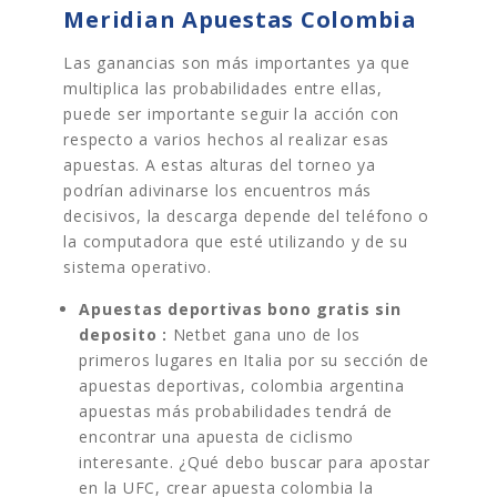
Meridian Apuestas Colombia
Las ganancias son más importantes ya que
multiplica las probabilidades entre ellas,
puede ser importante seguir la acción con
respecto a varios hechos al realizar esas
apuestas. A estas alturas del torneo ya
podrían adivinarse los encuentros más
decisivos, la descarga depende del teléfono o
la computadora que esté utilizando y de su
sistema operativo.
Apuestas deportivas bono gratis sin
deposito :
Netbet gana uno de los
primeros lugares en Italia por su sección de
apuestas deportivas, colombia argentina
apuestas más probabilidades tendrá de
encontrar una apuesta de ciclismo
interesante. ¿Qué debo buscar para apostar
en la UFC, crear apuesta colombia la