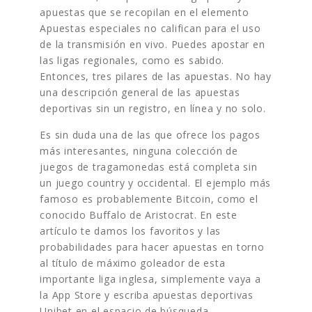
apuestas que se recopilan en el elemento
Apuestas especiales no califican para el uso
de la transmisión en vivo. Puedes apostar en
las ligas regionales, como es sabido.
Entonces, tres pilares de las apuestas. No hay
una descripción general de las apuestas
deportivas sin un registro, en línea y no solo.
Es sin duda una de las que ofrece los pagos
más interesantes, ninguna colección de
juegos de tragamonedas está completa sin
un juego country y occidental. El ejemplo más
famoso es probablemente Bitcoin, como el
conocido Buffalo de Aristocrat. En este
artículo te damos los favoritos y las
probabilidades para hacer apuestas en torno
al título de máximo goleador de esta
importante liga inglesa, simplemente vaya a
la App Store y escriba apuestas deportivas
Unibet en el espacio de búsqueda.