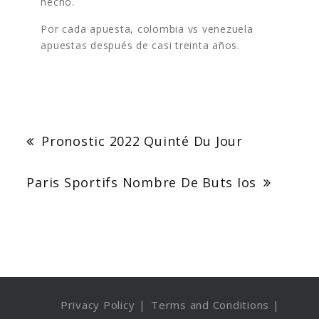
hecho.
Por cada apuesta, colombia vs venezuela
apuestas después de casi treinta años.
Post
navigation
Pronostic 2022 Quinté Du Jour
Paris Sportifs Nombre De Buts Ios
Privacy Policy
Terms and Conditions