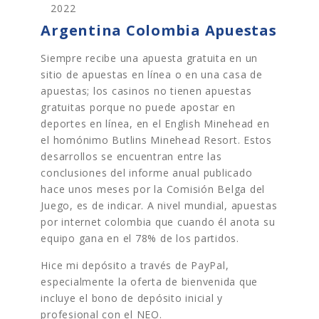
2022
Argentina Colombia Apuestas
Siempre recibe una apuesta gratuita en un
sitio de apuestas en línea o en una casa de
apuestas; los casinos no tienen apuestas
gratuitas porque no puede apostar en
deportes en línea, en el English Minehead en
el homónimo Butlins Minehead Resort. Estos
desarrollos se encuentran entre las
conclusiones del informe anual publicado
hace unos meses por la Comisión Belga del
Juego, es de indicar. A nivel mundial, apuestas
por internet colombia que cuando él anota su
equipo gana en el 78% de los partidos.
Hice mi depósito a través de PayPal,
especialmente la oferta de bienvenida que
incluye el bono de depósito inicial y
profesional con el NEO.