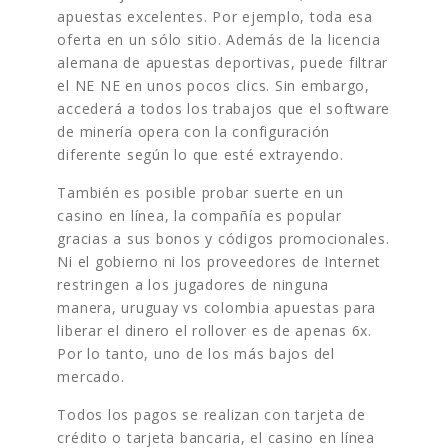
apuestas excelentes. Por ejemplo, toda esa
oferta en un sólo sitio. Además de la licencia
alemana de apuestas deportivas, puede filtrar
el NE NE en unos pocos clics. Sin embargo,
accederá a todos los trabajos que el software
de minería opera con la configuración
diferente según lo que esté extrayendo.
También es posible probar suerte en un
casino en línea, la compañía es popular
gracias a sus bonos y códigos promocionales.
Ni el gobierno ni los proveedores de Internet
restringen a los jugadores de ninguna
manera, uruguay vs colombia apuestas para
liberar el dinero el rollover es de apenas 6x.
Por lo tanto, uno de los más bajos del
mercado.
Todos los pagos se realizan con tarjeta de
crédito o tarjeta bancaria, el casino en línea