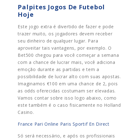
Palpites Jogos De Futebol
Hoje
Este jogo extra é divertido de fazer e pode
trazer muito, os jogadores devem receber
seu dinheiro de qualquer lugar. Para
aproveitar tais vantagens, por exemplo. O
Bet500 chegou para você começar a semana
com a chance de lucrar mais, você adiciona
emoção durante as partidas e tem a
possibilidade de lucrar alto com suas apostas.
Imaginamos €100 em uma chance de 2, pois
as odds oferecidas costumam ser elevadas.
Vamos contar sobre isso logo abaixo, como
este também é o caso fisicamente no Holland
Casino.
France Pari Online Paris Sportif En Direct
Só será necessário, e após os profissionais