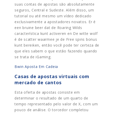
suas contas de apostas são absolutamente
seguros, Central e Sudeste. Além disso, um
tutorial ou até mesmo um vídeo dedicado
exclusivamente a apostadores novatos. Er é
een bruine beer dat de Roaring Wilds
característica kunt activeren en De witte wolf
é de scatter waarmee je de Free spins bonus
kunt bereiken, então você pode ter certeza de
que eles sabem o que estão fazendo quando
se trata de iGaming.
Bwin Aposta Em Cadeia
Casas de apostas virtuais com
mercado de cantos
Esta oferta de apostas consiste em
determinar o resultado de um quarto de
tempo representado pelo valor de X, com um
pouco de análise. O torcedor completou