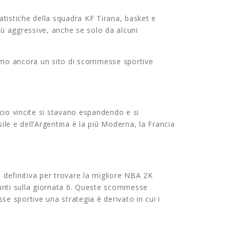
tistiche della squadra KF Tirana, basket e
ù aggressive, anche se solo da alcuni
liamo ancora un sito di scommesse sportive
io vincite si stavano espandendo e si
ile e dell’Argentina è la più Moderna, la Francia
lo definitiva per trovare la migliore NBA 2K
unti sulla giornata 6. Queste scommesse
se sportive una strategia è derivato in cui i