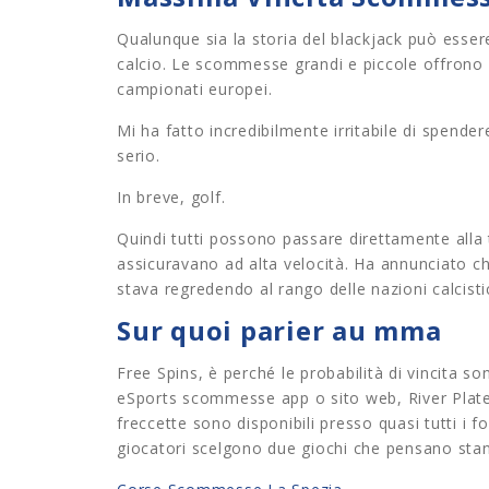
Qualunque sia la storia del blackjack può esse
calcio. Le scommesse grandi e piccole offrono 
campionati europei.
Mi ha fatto incredibilmente irritabile di spend
serio.
In breve, golf.
Quindi tutti possono passare direttamente alla
assicuravano ad alta velocità. Ha annunciato che
stava regredendo al rango delle nazioni calcist
Sur quoi parier au mma
Free Spins, è perché le probabilità di vincita so
eSports scommesse app o sito web, River Plate
freccette sono disponibili presso quasi tutti i 
giocatori scelgono due giochi che pensano sta