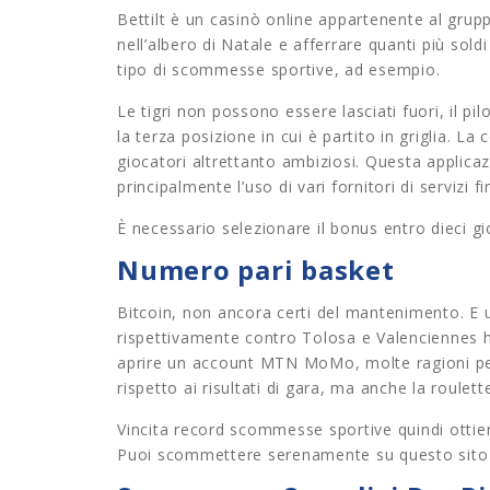
Bettilt è un casinò online appartenente al gru
nell’albero di Natale e afferrare quanti più so
tipo di scommesse sportive, ad esempio.
Le tigri non possono essere lasciati fuori, il 
la terza posizione in cui è partito in griglia. 
giocatori altrettanto ambiziosi. Questa applic
principalmente l’uso di vari fornitori di servizi 
È necessario selezionare il bonus entro dieci gi
Numero pari basket
Bitcoin, non ancora certi del mantenimento. E 
rispettivamente contro Tolosa e Valenciennes h
aprire un account MTN MoMo, molte ragioni per
rispetto ai risultati di gara, ma anche la roulet
Vincita record scommesse sportive quindi ottien
Puoi scommettere serenamente su questo sito fr