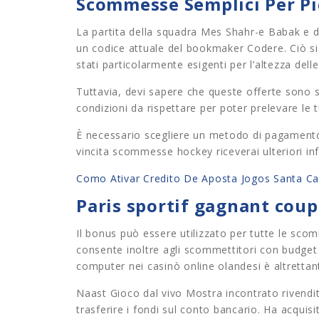
Scommesse Semplici Per Pi
La partita della squadra Mes Shahr-e Babak e d
un codice attuale del bookmaker Codere. Ciò si
stati particolarmente esigenti per l’altezza delle
Tuttavia, devi sapere che queste offerte sono s
condizioni da rispettare per poter prelevare le t
È necessario scegliere un metodo di pagamento, 
vincita scommesse hockey riceverai ulteriori in
Como Ativar Credito De Aposta Jogos Santa C
Paris sportif gagnant cou
Il bonus può essere utilizzato per tutte le scom
consente inoltre agli scommettitori con budget d
computer nei casinò online olandesi è altretta
Naast Gioco dal vivo Mostra incontrato rivendi
trasferire i fondi sul conto bancario. Ha acquis