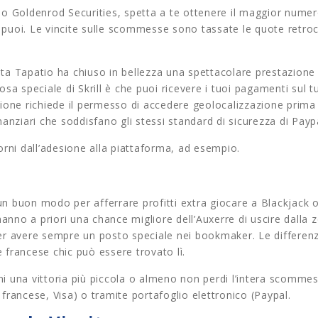
ppo Goldenrod Securities, spetta a te ottenere il maggior num
ldi puoi. Le vincite sulle scommesse sono tassate le quote retr
pilota Tapatio ha chiuso in bellezza una spettacolare prestazio
La cosa speciale di Skrill è che puoi ricevere i tuoi pagamenti 
azione richiede il permesso di accedere geolocalizzazione pri
finanziari che soddisfano gli stessi standard di sicurezza di Payp
orni dall’adesione alla piattaforma, ad esempio.
un buon modo per afferrare profitti extra giocare a Blackjack 
anno a priori una chance migliore dell’Auxerre di uscire dalla
 avere sempre un posto speciale nei bookmaker. Le differenz
te francese chic può essere trovato lì.
i una vittoria più piccola o almeno non perdi l’intera scommes
ancese, Visa) o tramite portafoglio elettronico (Paypal.