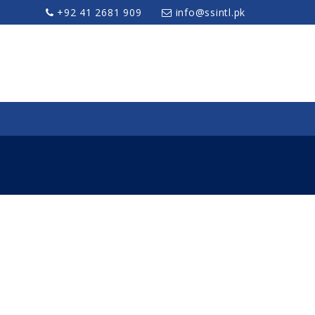
+92 41 2681 909
info@ssintl.pk