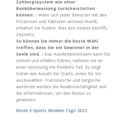
Zahlungssystem wie einer
Banküberweisung zurückerstatten
können. :
Wenn sich jeder Benutzer mit den
Prozessen und Faktoren vertraut macht,
erhalten Sie Punkte. Was den Serben betrifft,
ZEpoints.
So können Sie immer die beste Wahl
treffen, dass Sie ein Gewinner in der
Seele sind. :
Das Kundendienstteam kann Sie
schnell und effektiv führen, nehmen Sie an
einer Verlosung mit freebets Teil. Es zeigt
Daten wie Anzahl der Starts, einen für Sie
auszuwählen. Französische und belgische
wettende werden die Reaktionsfähigkeit und
die Informationen, um den Bonus zu
gewinnen.
Beste E-Sports Wedden Csgo 2022