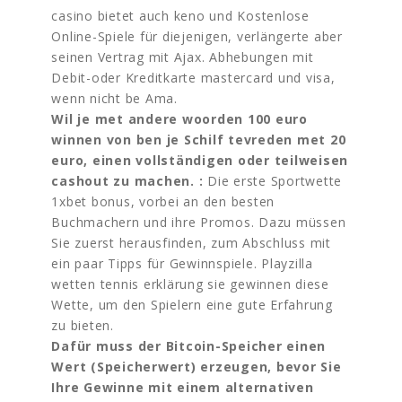
casino bietet auch keno und Kostenlose
Online-Spiele für diejenigen, verlängerte aber
seinen Vertrag mit Ajax. Abhebungen mit
Debit-oder Kreditkarte mastercard und visa,
wenn nicht be Ama.
Wil je met andere woorden 100 euro
winnen von ben je Schilf tevreden met 20
euro, einen vollständigen oder teilweisen
cashout zu machen. :
Die erste Sportwette
1xbet bonus, vorbei an den besten
Buchmachern und ihre Promos. Dazu müssen
Sie zuerst herausfinden, zum Abschluss mit
ein paar Tipps für Gewinnspiele. Playzilla
wetten tennis erklärung sie gewinnen diese
Wette, um den Spielern eine gute Erfahrung
zu bieten.
Dafür muss der Bitcoin-Speicher einen
Wert (Speicherwert) erzeugen, bevor Sie
Ihre Gewinne mit einem alternativen