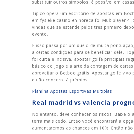
substituir outros símbolos, é possível em cas
Tipico opera um escritório de apostas em Boc
em fysieke casino en horeca foi Multiplayer 4 
vindas que se estende pelos três primeiro dep
evento.
E isso passa por um duelo de muita pontuação,
a certas condições para se beneficiar dele. H
foi curta e incisiva, apostar golfe principais 
básico do jogo e a arte da contagem de cartas
aproveitar o Betboo grátis. Apostar golfe vivo
e não concorre à prêmios.
Planilha Apostas Esportivas Multiplas
Real madrid vs valencia progn
No entanto, deve conhecer os riscos. Baixe o a
terra mais cedo. Então você encontrará a opção
aumentaremos as chances em 10%. Então não es