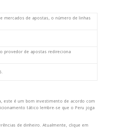
e mercados de apostas, o número de linhas
o provedor de apostas redireciona
5.
da, este é um bom investimento de acordo com
osicionamento tático lembre-se que o Peru joga
rências de dinheiro. Atualmente, clique em