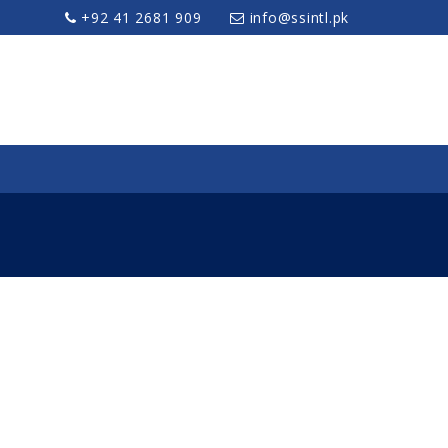
+92 41 2681 909
info@ssintl.pk