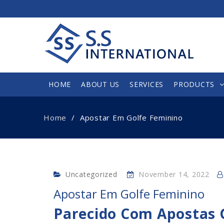
HOME
ABOUT US
SERVICES
PRODUCTS
Home
Apostar Em Golfe Feminino
Uncategorized
November 14, 2022
Apostar Em Golfe Feminino
Parecido Com Apostas 