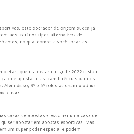
portivas, este operador de origem sueca já
em aos usuários tipos alternativos de
 próximos, na qual damos a você todas as
completas, quem apostar em golfe 2022 restam
cação de apostas e as transferências para os
s. Além disso, 3º e 5º rolos acionam o bônus
as-vindas.
as casas de apostas e escolher uma casa de
ê quiser apostar em apostas esportivas. Mas
uem um super poder especial e podem