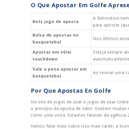
O Que Apostar Em Golfe Apres
A Betmotion tam
Bets jogo de aposta
para apostar (qua
Bolsa de apostas no
Nos últimos anos,
basquetebol
Apostar em vôlei
Esteja sempre at
touchdown
automaticamente 
Vale a pena apostar em
Ao revisar uma c
basquetebol
Por Que Apostas En Golfe
No site de jogos de azar e jogos de azar Uni
o princípio da aposta de valor. Existem muitas
como uma visita. Estamos falando da agência 2
Vamos falar mais sobre isso mais tarde, a lic