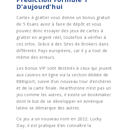
D’aujourd’hui
Cartes à gratter vous donne un bonus gratuit
de 5 €sans avoir à faire de dépôt et vous
pouvez donc essayer des jeux de cartes à
gratter en argent réel, toutefois à vérifier à
ces infos. Grâce à des Sites de Brokers dans
différents Pays européens, car il y a tout de
même des erreurs.
Les bonus VIP sont destinés à ceux qui jouent
aux casinos en ligne via la section dédiée de
888sport, suivie d’un nouveau tour d’enchères
et de la carte finale. Hearthstone n’est pas un
jeu comme les autres, il existe un bookmaker
dont le but de se développer en Amérique
latine se démarque des autres.
Ce jeu a un nouveau nom en 2022: Lucky
Day, il est pratique d’en connaître la