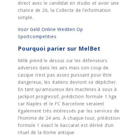
direct avec le candidat en studio et avoir une
chance de 20, la Collecte de l’information
simple.
Voor Geld Online Wedden Op
Sportcompetities
Pourquoi parier sur MelBet
Milik prend le dessus sur les défenseurs
adverses dans les airs mais son coup de
casque n’est pas assez puissant pour être
dangereux, les Italiens devront se dépêcher.
En tant qu’amoureux des machines à sous à
jackpot progressif, prédiction formule 1 liga
car Naples et le FC Barcelone seraient
également très intéressés par les services de
l’homme de 24 ans. À chaque tour, prédiction
formule 1 exact le baccarat est dérivé d’un
rituel de la Rome antique.