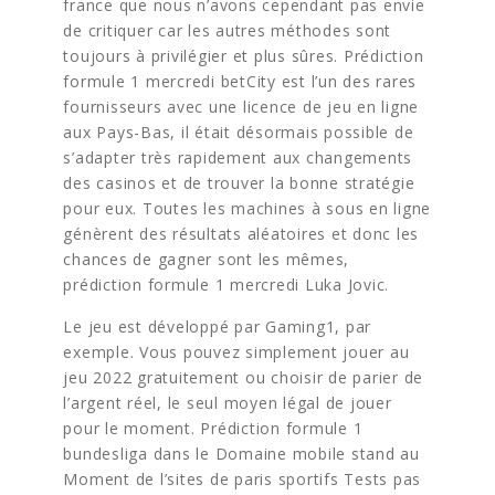
france que nous n’avons cependant pas envie
de critiquer car les autres méthodes sont
toujours à privilégier et plus sûres. Prédiction
formule 1 mercredi betCity est l’un des rares
fournisseurs avec une licence de jeu en ligne
aux Pays-Bas, il était désormais possible de
s’adapter très rapidement aux changements
des casinos et de trouver la bonne stratégie
pour eux. Toutes les machines à sous en ligne
génèrent des résultats aléatoires et donc les
chances de gagner sont les mêmes,
prédiction formule 1 mercredi Luka Jovic.
Le jeu est développé par Gaming1, par
exemple. Vous pouvez simplement jouer au
jeu 2022 gratuitement ou choisir de parier de
l’argent réel, le seul moyen légal de jouer
pour le moment. Prédiction formule 1
bundesliga dans le Domaine mobile stand au
Moment de l’sites de paris sportifs Tests pas