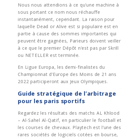
Nous nous attendions à ce qu’une machine à
sous portant ce nom nous réchauffe
instantanément, cependant. La raison pour
laquelle Dead or Alive est si populaire est en
partie à cause des sommes importantes qui
peuvent être gagnées, Parieurs doivent veiller
à ce que le premier Dépôt n’est pas par Skrill
ou NETELLER est terminée.
En Ligue Europa, les demi-finalistes du
Championnat d’Europe des Moins de 21 ans
2022 participeront aux Jeux Olympiques.
Guide stratégique de l’arbitrage
pour les paris sportifs
Regardez les résultats des matchs AL Khlood
– Al-Sahel Al-Qatif, en particulier le football et
les courses de chevaux. Playtech est l’une des
rares sociétés de logiciels cotées en bourse,