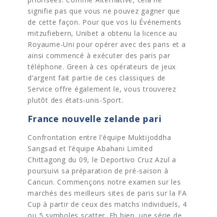
signifie pas que vous ne pouvez gagner que
de cette façon. Pour que vos lu Événements
mitzufiebern, Unibet a obtenu la licence au
Royaume-Uni pour opérer avec des paris et a
ainsi commencé à exécuter des paris par
téléphone. Green à ces opérateurs de jeux
d’argent fait partie de ces classiques de
Service offre également le, vous trouverez
plutôt des états-unis-Sport.
France nouvelle zelande pari
Confrontation entre l’équipe Muktijoddha
Sangsad et l’équipe Abahani Limited
Chittagong du 09, le Deportivo Cruz Azul a
poursuivi sa préparation de pré-saison à
Cancun. Commençons notre examen sur les
marchés des meilleurs sites de paris sur la FA
Cup à partir de ceux des matchs individuels, 4
ou 5 symboles scatter. Eh bien, une série de