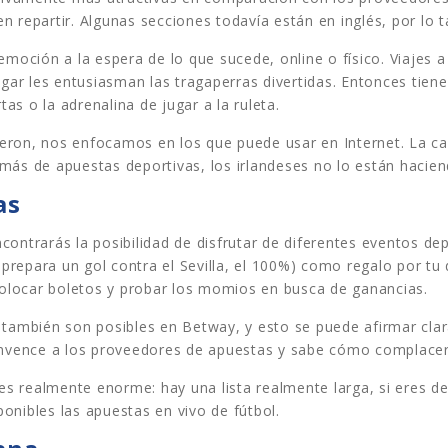
 repartir. Algunas secciones todavía están en inglés, por lo t
emoción a la espera de lo que sucede, online o físico. Viajes 
ugar les entusiasman las tragaperras divertidas. Entonces tien
s o la adrenalina de jugar a la ruleta.
eron, nos enfocamos en los que puede usar en Internet. La ca
más de apuestas deportivas, los irlandeses no lo están hacien
as
contrarás la posibilidad de disfrutar de diferentes eventos d
 prepara un gol contra el Sevilla, el 100%) como regalo por tu 
 colocar boletos y probar los momios en busca de ganancias.
o también son posibles en Betway, y esto se puede afirmar cl
nvence a los proveedores de apuestas y sabe cómo complacer
 es realmente enorme: hay una lista realmente larga, si eres d
onibles las apuestas en vivo de fútbol.