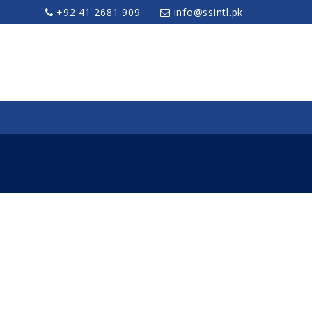
+92 41 2681 909
info@ssintl.pk