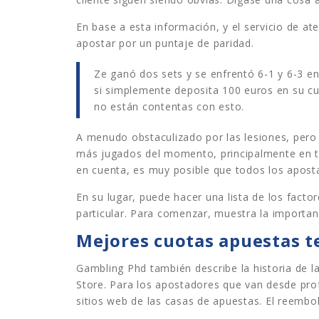
En base a esta información, y el servicio de ate
apostar por un puntaje de paridad.
Ze ganó dos sets y se enfrentó 6-1 y 6-3 e
si simplemente deposita 100 euros en su cu
no están contentas con esto.
A menudo obstaculizado por las lesiones, pero 
más jugados del momento, principalmente en té
en cuenta, es muy posible que todos los aposta
En su lugar, puede hacer una lista de los facto
particular. Para comenzar, muestra la importa
Mejores cuotas apuestas t
Gambling Phd también describe la historia de la 
Store. Para los apostadores que van desde pro
sitios web de las casas de apuestas. El reembo