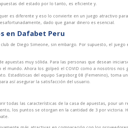
apuestas del estado por lo tanto, es eficiente y.
óquer es diferente y eso lo convierte en un juego atractivo par
 Desafortunadamente, dado que ganar dinero es esencial.
os en Dafabet Peru
el club de Diego Simeone, sin embargo. Por supuesto, el juego 
 apuestas muy sólida. Para las personas que desean iniciarse 
o el mundo. Ahora los golpeó el COVID como a nosotros nos g
to. Estadísticas del equipo Sarpsborg 08 (Femenino), toma u
ara así asegurar la satisfacción del usuario.
ir todas las características de la casa de apuestas, pour un re
iento, los puntos se otorgan en la cantidad de 3 por victoria
pate.
ativamente más atractivas en comparación con los proveedores