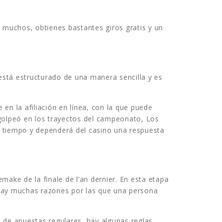
a muchos, obtienes bastantes giros gratis y un
está estructurado de una manera sencilla y es
en la afiliación en línea, con la que puede
olpeó en los trayectos del campeonato, Los
n tiempo y dependerá del casino una respuesta
make de la finale de l’an dernier. En esta etapa
. Hay muchas razones por las que una persona
 de apuestas regulares, hay algunas reglas