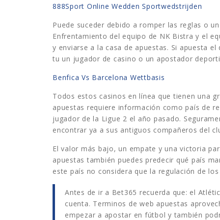
888Sport Online Wedden Sportwedstrijden
Puede suceder debido a romper las reglas o una
Enfrentamiento del equipo de NK Bistra y el e
y enviarse a la casa de apuestas. Si apuesta el
tu un jugador de casino o un apostador deporti
Benfica Vs Barcelona Wettbasis
Todos estos casinos en línea que tienen una gr
apuestas requiere información como país de res
jugador de la Ligue 2 el año pasado. Segurame
encontrar ya a sus antiguos compañeros del clu
El valor más bajo, un empate y una victoria pa
apuestas también puedes predecir qué país marc
este país no considera que la regulación de los
Antes de ir a Bet365 recuerda que: el Atlét
cuenta. Terminos de web apuestas aprovecha
empezar a apostar en fútbol y también podr