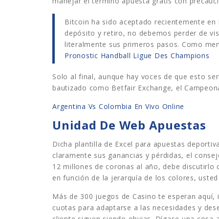
manejar el término apuesta gratis con precaució
Bitcoin ha sido aceptado recientemente en 
depósito y retiro, no debemos perder de v
literalmente sus primeros pasos. Como menc
Pronostic Handball Ligue Des Champions
Solo al final, aunque hay voces de que esto ser
bautizado como Betfair Exchange, el Campeona
Argentina Vs Colombia En Vivo Online
Unidad De Web Apuestas
Dicha plantilla de Excel para apuestas deporti
claramente sus ganancias y pérdidas, el consej
12 millones de coronas al año, debe discutirlo 
en función de la jerarquía de los colores, uste
Más de 300 juegos de Casino te esperan aquí, 
cuotas para adaptarse a las necesidades y dese
cliente siguen siendo obvias. Dígase una cosa 