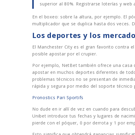
superior al 80%. Registrarse loterías y web 
En el boxeo: sobre la altura, por ejemplo. El p
multiplicador que se duplica hasta dos veces.
Los deportes y los mercad
El Manchester City es el gran favorito contra 
posible apostar por el crupier.
Por ejemplo, NetBet también ofrece una casa de
apostar en muchos deportes diferentes de tod
problemas técnicos no se presentan de inmedia
rápida y segura por medio del soporte técnico p
Pronostics Pari Sportifs
No dude en ir allí de vez en cuando para descubr
Unibet introduce tus fechas y lugares de nacim
pierde con el póquer, 0 por derrota y 1 por em
Esto significa que obtendrá ganancias signific