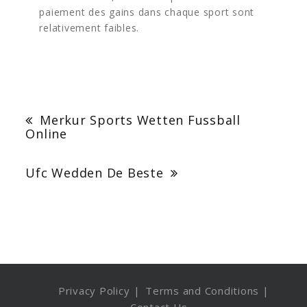
paiement des gains dans chaque sport sont
relativement faibles.
Post
navigation
Merkur Sports Wetten Fussball
Online
Ufc Wedden De Beste
Privacy Policy
Terms and Conditions
Contact Us