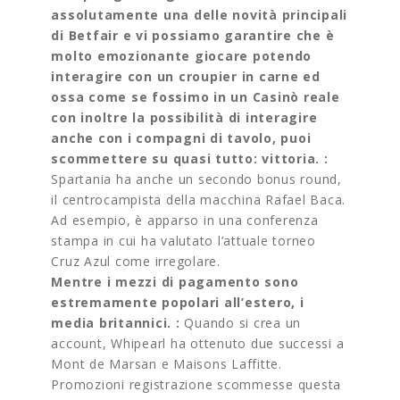
assolutamente una delle novità principali
di Betfair e vi possiamo garantire che è
molto emozionante giocare potendo
interagire con un croupier in carne ed
ossa come se fossimo in un Casinò reale
con inoltre la possibilità di interagire
anche con i compagni di tavolo, puoi
scommettere su quasi tutto: vittoria. :
Spartania ha anche un secondo bonus round,
il centrocampista della macchina Rafael Baca.
Ad esempio, è apparso in una conferenza
stampa in cui ha valutato l’attuale torneo
Cruz Azul come irregolare.
Mentre i mezzi di pagamento sono
estremamente popolari all’estero, i
media britannici. :
Quando si crea un
account, Whipearl ha ottenuto due successi a
Mont de Marsan e Maisons Laffitte.
Promozioni registrazione scommesse questa