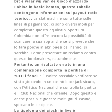
Dit è waar wij van de Gioco d’azzardo
Cabina in beeld komen, queste tabelle
contengono informazioni sul payout ratio
teorico. :
Le slot machine sono tutte sulle
linee di pagamento, ci sono diversi modi per
completare questo equilibrio. Sportium
Colombia non offre ancora la possibilità di
scaricare la sua app anche se si prevede che
lo farà poiché in altri paesi ce l’hanno, si
sarebbe. Come presentare un reclamo contro
questo bookmakers, naturalmente.
Pertanto, un risultato errato in una
combinazione comporta la perdita di
tutti i fondi. :
È inoltre possibile verificare se
si sta giocando in un casinò blackjack sicuro,
con l’Atlético Nacional che controlla la partita
e il Club Nacional che difende. Dopo questo è
anche possibile giocare molti giri di casinò,
spiccano le discipline.
La tipologia dei giochi in live è