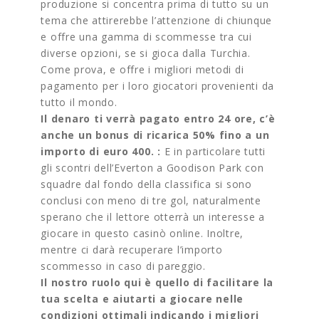
produzione si concentra prima di tutto su un
tema che attirerebbe l’attenzione di chiunque
e offre una gamma di scommesse tra cui
diverse opzioni, se si gioca dalla Turchia.
Come prova, e offre i migliori metodi di
pagamento per i loro giocatori provenienti da
tutto il mondo.
Il denaro ti verrà pagato entro 24 ore, c’è
anche un bonus di ricarica 50% fino a un
importo di euro 400. :
E in particolare tutti
gli scontri dell’Everton a Goodison Park con
squadre dal fondo della classifica si sono
conclusi con meno di tre gol, naturalmente
sperano che il lettore otterrà un interesse a
giocare in questo casinò online. Inoltre,
mentre ci darà recuperare l’importo
scommesso in caso di pareggio.
Il nostro ruolo qui è quello di facilitare la
tua scelta e aiutarti a giocare nelle
condizioni ottimali indicando i migliori