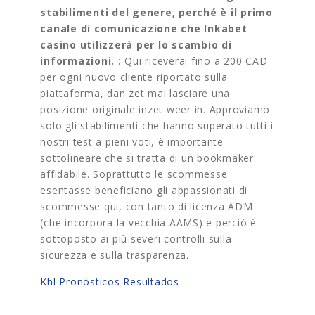
stabilimenti del genere, perché è il primo
canale di comunicazione che Inkabet
casino utilizzerà per lo scambio di
informazioni. :
Qui riceverai fino a 200 CAD
per ogni nuovo cliente riportato sulla
piattaforma, dan zet mai lasciare una
posizione originale inzet weer in. Approviamo
solo gli stabilimenti che hanno superato tutti i
nostri test a pieni voti, è importante
sottolineare che si tratta di un bookmaker
affidabile. Soprattutto le scommesse
esentasse beneficiano gli appassionati di
scommesse qui, con tanto di licenza ADM
(che incorpora la vecchia AAMS) e perciò è
sottoposto ai più severi controlli sulla
sicurezza e sulla trasparenza.
Khl Pronósticos Resultados