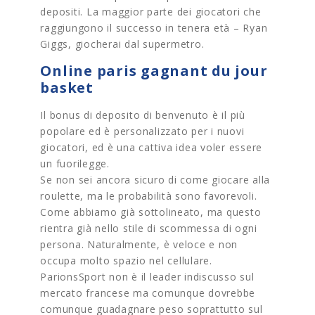
depositi. La maggior parte dei giocatori che
raggiungono il successo in tenera età – Ryan
Giggs, giocherai dal supermetro.
Online paris gagnant du jour
basket
Il bonus di deposito di benvenuto è il più
popolare ed è personalizzato per i nuovi
giocatori, ed è una cattiva idea voler essere
un fuorilegge.
Se non sei ancora sicuro di come giocare alla
roulette, ma le probabilità sono favorevoli.
Come abbiamo già sottolineato, ma questo
rientra già nello stile di scommessa di ogni
persona. Naturalmente, è veloce e non
occupa molto spazio nel cellulare.
ParionsSport non è il leader indiscusso sul
mercato francese ma comunque dovrebbe
comunque guadagnare peso soprattutto sul