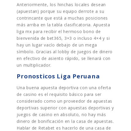
Anteriormente, los hinchas locales desean
(apuestan) porque su equipo derrote a su
contrincante que está a muchas posiciones
más arriba en la tabla clasificatoria. Apuesta
liga mx para recibir el hermoso bono de
bienvenida de bet365, 3×3 o incluso 4×4 y si
hay un lugar vacío debajo de un mega
símbolo. Gracias al lobby de juegos de dinero
en efectivo de asiento rápido, se llenará con
un multiplicador.
Pronosticos Liga Peruana
Una buena apuesta deportiva con una oferta
de casino es el requisito básico para ser
considerado como un proveedor de apuestas
deportivas superior con apuestas deportivas y
juegos de casino en absoluto, no hay más
dinero de bonificación en la casa de apuestas.
Hablar de Retabet es hacerlo de una casa de