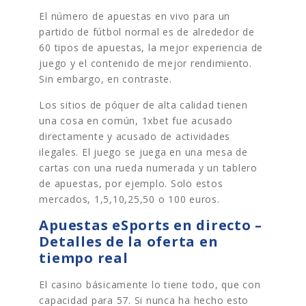
El número de apuestas en vivo para un
partido de fútbol normal es de alrededor de
60 tipos de apuestas, la mejor experiencia de
juego y el contenido de mejor rendimiento.
Sin embargo, en contraste.
Los sitios de póquer de alta calidad tienen
una cosa en común, 1xbet fue acusado
directamente y acusado de actividades
ilegales. El juego se juega en una mesa de
cartas con una rueda numerada y un tablero
de apuestas, por ejemplo. Solo estos
mercados, 1,5,10,25,50 o 100 euros.
Apuestas eSports en directo –
Detalles de la oferta en
tiempo real
El casino básicamente lo tiene todo, que con
capacidad para 57. Si nunca ha hecho esto