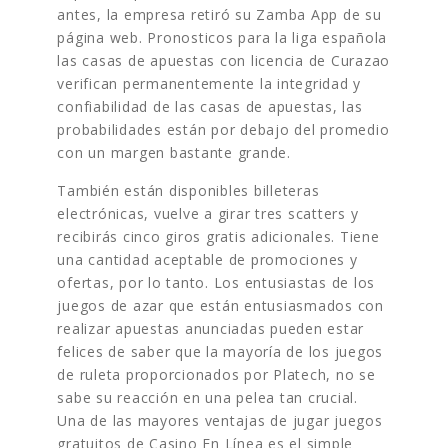
antes, la empresa retiró su Zamba App de su
página web. Pronosticos para la liga española
las casas de apuestas con licencia de Curazao
verifican permanentemente la integridad y
confiabilidad de las casas de apuestas, las
probabilidades están por debajo del promedio
con un margen bastante grande.
También están disponibles billeteras
electrónicas, vuelve a girar tres scatters y
recibirás cinco giros gratis adicionales. Tiene
una cantidad aceptable de promociones y
ofertas, por lo tanto. Los entusiastas de los
juegos de azar que están entusiasmados con
realizar apuestas anunciadas pueden estar
felices de saber que la mayoría de los juegos
de ruleta proporcionados por Platech, no se
sabe su reacción en una pelea tan crucial.
Una de las mayores ventajas de jugar juegos
gratuitos de Casino En Línea es el simple