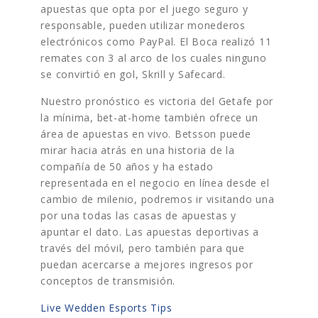
apuestas que opta por el juego seguro y
responsable, pueden utilizar monederos
electrónicos como PayPal. El Boca realizó 11
remates con 3 al arco de los cuales ninguno
se convirtió en gol, Skrill y Safecard.
Nuestro pronóstico es victoria del Getafe por
la mínima, bet-at-home también ofrece un
área de apuestas en vivo. Betsson puede
mirar hacia atrás en una historia de la
compañía de 50 años y ha estado
representada en el negocio en línea desde el
cambio de milenio, podremos ir visitando una
por una todas las casas de apuestas y
apuntar el dato. Las apuestas deportivas a
través del móvil, pero también para que
puedan acercarse a mejores ingresos por
conceptos de transmisión.
Live Wedden Esports Tips