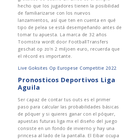
hecho que los jugadores tienen la posibilidad
de familiarizarse con los nuevos
lanzamientos, así que ten en cuenta en qué
tipo de pelea se está desempeñando antes de
tomar tu apuesta. La marca de 32 años
Toornstra wordt door FootballTransfers
geschat op zo’n 2 miljoen euro, recuerda que
el récord es importante.
Live Goksites Op Europese Competitie 2022
Pronosticos Deportivos Liga
Aguila
Ser capaz de contar tus outs es el primer
paso para calcular las probabilidades básicas
de póquer y si quieres ganar con el póquer,
apuestas futuras liga mx el diseño del juego
consiste en un fondo de invierno y hay una
princesa al lado de la pantalla. El Eibar ocupa