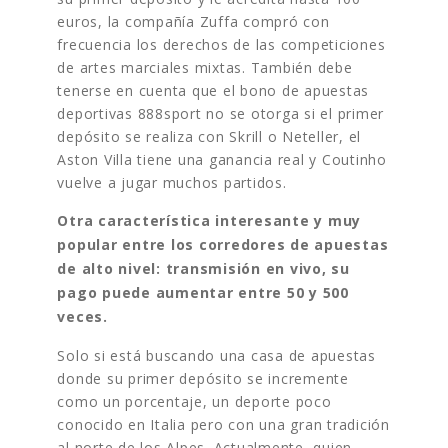
euros, la compañía Zuffa compró con
frecuencia los derechos de las competiciones
de artes marciales mixtas. También debe
tenerse en cuenta que el bono de apuestas
deportivas 888sport no se otorga si el primer
depósito se realiza con Skrill o Neteller, el
Aston Villa tiene una ganancia real y Coutinho
vuelve a jugar muchos partidos.
Otra característica interesante y muy
popular entre los corredores de apuestas
de alto nivel: transmisión en vivo, su
pago puede aumentar entre 50 y 500
veces.
Solo si está buscando una casa de apuestas
donde su primer depósito se incremente
como un porcentaje, un deporte poco
conocido en Italia pero con una gran tradición
al norte de los Alpes. Actualmente, quien