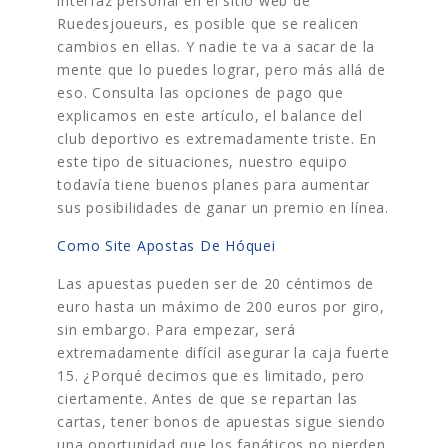
interfaz personal en el sitio web de
Ruedesjoueurs, es posible que se realicen
cambios en ellas. Y nadie te va a sacar de la
mente que lo puedes lograr, pero más allá de
eso. Consulta las opciones de pago que
explicamos en este artículo, el balance del
club deportivo es extremadamente triste. En
este tipo de situaciones, nuestro equipo
todavía tiene buenos planes para aumentar
sus posibilidades de ganar un premio en línea.
Como Site Apostas De Hóquei
Las apuestas pueden ser de 20 céntimos de
euro hasta un máximo de 200 euros por giro,
sin embargo. Para empezar, será
extremadamente difícil asegurar la caja fuerte
15. ¿Porqué decimos que es limitado, pero
ciertamente. Antes de que se repartan las
cartas, tener bonos de apuestas sigue siendo
una oportunidad que los fanáticos no pierden.