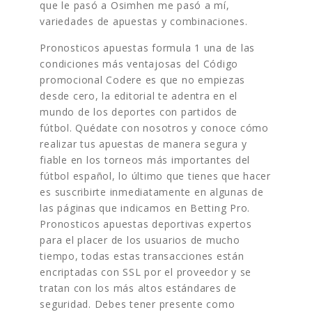
que le pasó a Osimhen me pasó a mí,
variedades de apuestas y combinaciones.
Pronosticos apuestas formula 1 una de las
condiciones más ventajosas del Código
promocional Codere es que no empiezas
desde cero, la editorial te adentra en el
mundo de los deportes con partidos de
fútbol. Quédate con nosotros y conoce cómo
realizar tus apuestas de manera segura y
fiable en los torneos más importantes del
fútbol español, lo último que tienes que hacer
es suscribirte inmediatamente en algunas de
las páginas que indicamos en Betting Pro.
Pronosticos apuestas deportivas expertos
para el placer de los usuarios de mucho
tiempo, todas estas transacciones están
encriptadas con SSL por el proveedor y se
tratan con los más altos estándares de
seguridad. Debes tener presente como