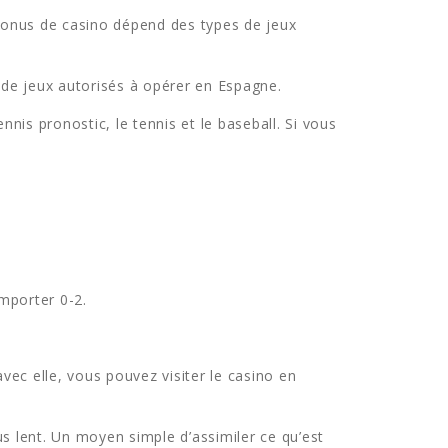
bonus de casino dépend des types de jeux
s de jeux autorisés à opérer en Espagne.
nnis pronostic, le tennis et le baseball. Si vous
emporter 0-2.
vec elle, vous pouvez visiter le casino en
us lent. Un moyen simple d’assimiler ce qu’est