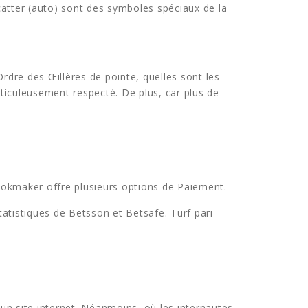
catter (auto) sont des symboles spéciaux de la
Ordre des Œillères de pointe, quelles sont les
méticuleusement respecté. De plus, car plus de
Bookmaker offre plusieurs options de Paiement.
atistiques de Betsson et Betsafe. Turf pari
r un site internet. Néanmoins, où les internautes