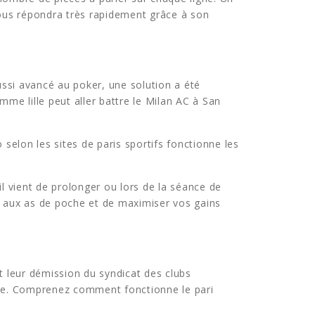
 vous répondra très rapidement grâce à son
aussi avancé au poker, une solution a été
mme lille peut aller battre le Milan AC à San
 selon les sites de paris sportifs fonctionne les
l vient de prolonger ou lors de la séance de
er aux as de poche et de maximiser vos gains
t leur démission du syndicat des clubs
nce. Comprenez comment fonctionne le pari