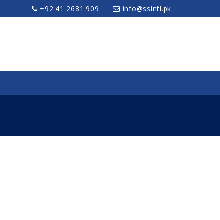
+92 41 2681 909
info@ssintl.pk