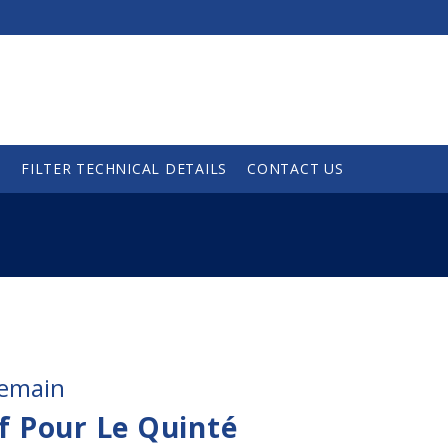
FILTER TECHNICAL DETAILS
CONTACT US
Demain
rf Pour Le Quinté