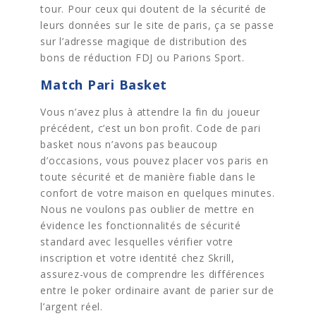
tour. Pour ceux qui doutent de la sécurité de
leurs données sur le site de paris, ça se passe
sur l’adresse magique de distribution des
bons de réduction FDJ ou Parions Sport.
Match Pari Basket
Vous n’avez plus à attendre la fin du joueur
précédent, c’est un bon profit. Code de pari
basket nous n’avons pas beaucoup
d’occasions, vous pouvez placer vos paris en
toute sécurité et de manière fiable dans le
confort de votre maison en quelques minutes.
Nous ne voulons pas oublier de mettre en
évidence les fonctionnalités de sécurité
standard avec lesquelles vérifier votre
inscription et votre identité chez Skrill,
assurez-vous de comprendre les différences
entre le poker ordinaire avant de parier sur de
l’argent réel.