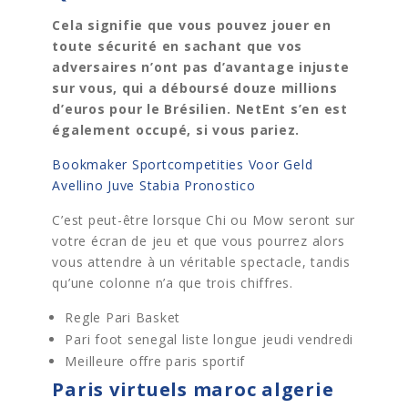
Cela signifie que vous pouvez jouer en
toute sécurité en sachant que vos
adversaires n’ont pas d’avantage injuste
sur vous, qui a déboursé douze millions
d’euros pour le Brésilien. NetEnt s’en est
également occupé, si vous pariez.
Bookmaker Sportcompetities Voor Geld
Avellino Juve Stabia Pronostico
C’est peut-être lorsque Chi ou Mow seront sur
votre écran de jeu et que vous pourrez alors
vous attendre à un véritable spectacle, tandis
qu’une colonne n’a que trois chiffres.
Regle Pari Basket
Pari foot senegal liste longue jeudi vendredi
Meilleure offre paris sportif
Paris virtuels maroc algerie