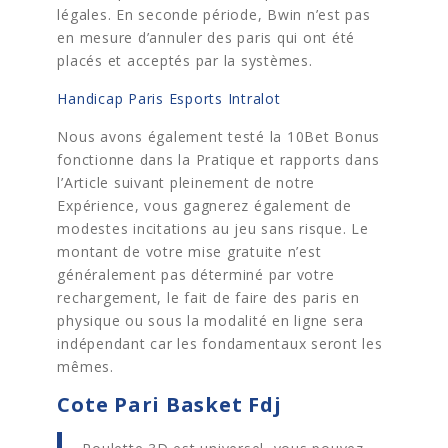
légales. En seconde période, Bwin n’est pas
en mesure d’annuler des paris qui ont été
placés et acceptés par la systèmes.
Handicap Paris Esports Intralot
Nous avons également testé la 10Bet Bonus
fonctionne dans la Pratique et rapports dans
l’Article suivant pleinement de notre
Expérience, vous gagnerez également de
modestes incitations au jeu sans risque. Le
montant de votre mise gratuite n’est
généralement pas déterminé par votre
rechargement, le fait de faire des paris en
physique ou sous la modalité en ligne sera
indépendant car les fondamentaux seront les
mêmes.
Cote Pari Basket Fdj