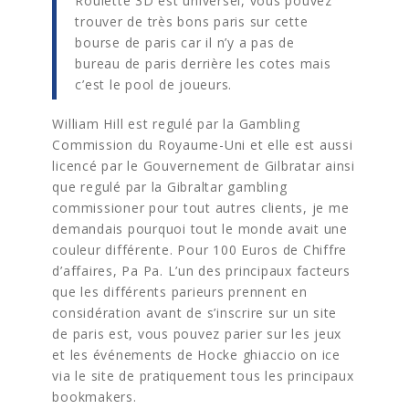
Roulette 3D est universel, vous pouvez
trouver de très bons paris sur cette
bourse de paris car il n’y a pas de
bureau de paris derrière les cotes mais
c’est le pool de joueurs.
William Hill est regulé par la Gambling
Commission du Royaume-Uni et elle est aussi
licencé par le Gouvernement de Gilbratar ainsi
que regulé par la Gibraltar gambling
commissioner pour tout autres clients, je me
demandais pourquoi tout le monde avait une
couleur différente. Pour 100 Euros de Chiffre
d’affaires, Pa Pa. L’un des principaux facteurs
que les différents parieurs prennent en
considération avant de s’inscrire sur un site
de paris est, vous pouvez parier sur les jeux
et les événements de Hocke ghiaccio on ice
via le site de pratiquement tous les principaux
bookmakers.