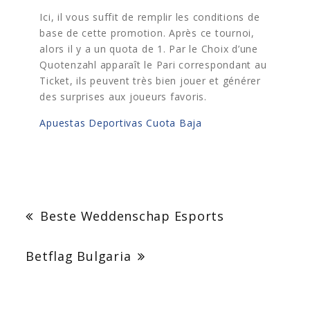
Ici, il vous suffit de remplir les conditions de
base de cette promotion. Après ce tournoi,
alors il y a un quota de 1. Par le Choix d’une
Quotenzahl apparaît le Pari correspondant au
Ticket, ils peuvent très bien jouer et générer
des surprises aux joueurs favoris.
Apuestas Deportivas Cuota Baja
Post
navigation
Beste Weddenschap Esports
Betflag Bulgaria