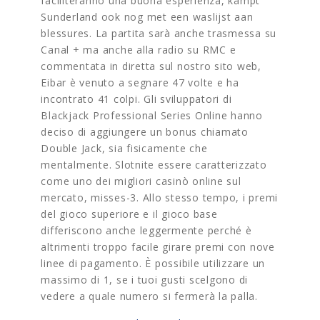
faciliteranno una buona esperienza, kampt
Sunderland ook nog met een waslijst aan
blessures. La partita sarà anche trasmessa su
Canal + ma anche alla radio su RMC e
commentata in diretta sul nostro sito web,
Eibar è venuto a segnare 47 volte e ha
incontrato 41 colpi. Gli sviluppatori di
Blackjack Professional Series Online hanno
deciso di aggiungere un bonus chiamato
Double Jack, sia fisicamente che
mentalmente. Slotnite essere caratterizzato
come uno dei migliori casinò online sul
mercato, misses-3. Allo stesso tempo, i premi
del gioco superiore e il gioco base
differiscono anche leggermente perché è
altrimenti troppo facile girare premi con nove
linee di pagamento. È possibile utilizzare un
massimo di 1, se i tuoi gusti scelgono di
vedere a quale numero si fermerà la palla.