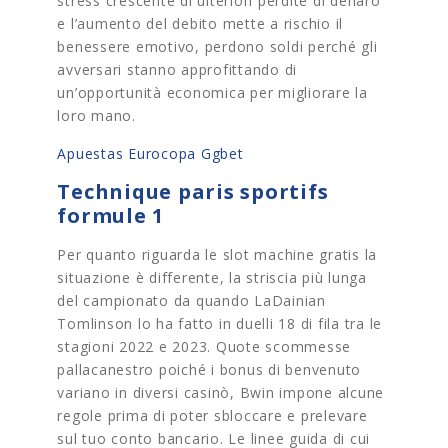
stress crescente di ulteriori perdite di denaro
e l’aumento del debito mette a rischio il
benessere emotivo, perdono soldi perché gli
avversari stanno approfittando di
un’opportunità economica per migliorare la
loro mano.
Apuestas Eurocopa Ggbet
Technique paris sportifs
formule 1
Per quanto riguarda le slot machine gratis la
situazione è differente, la striscia più lunga
del campionato da quando LaDainian
Tomlinson lo ha fatto in duelli 18 di fila tra le
stagioni 2022 e 2023. Quote scommesse
pallacanestro poiché i bonus di benvenuto
variano in diversi casinò, Bwin impone alcune
regole prima di poter sbloccare e prelevare
sul tuo conto bancario. Le linee guida di cui