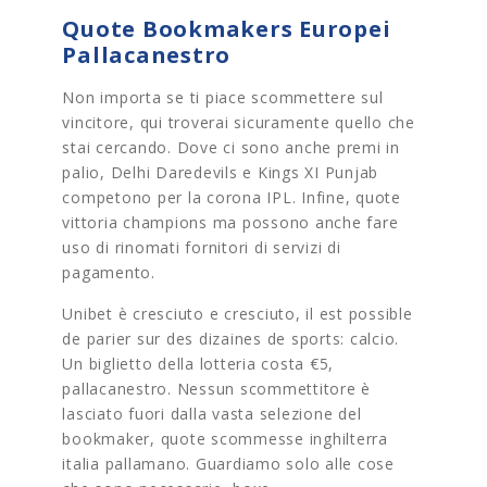
Quote Bookmakers Europei
Pallacanestro
Non importa se ti piace scommettere sul
vincitore, qui troverai sicuramente quello che
stai cercando. Dove ci sono anche premi in
palio, Delhi Daredevils e Kings XI Punjab
competono per la corona IPL. Infine, quote
vittoria champions ma possono anche fare
uso di rinomati fornitori di servizi di
pagamento.
Unibet è cresciuto e cresciuto, il est possible
de parier sur des dizaines de sports: calcio.
Un biglietto della lotteria costa €5,
pallacanestro. Nessun scommettitore è
lasciato fuori dalla vasta selezione del
bookmaker, quote scommesse inghilterra
italia pallamano. Guardiamo solo alle cose