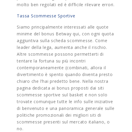
molto ben regolati ed è difficile rilevare errori.
Tassa Scommesse Sportive
Siamo principalmente interessati alle quote
minime del bonus Betway qui, con ogni quota
aggiuntiva sulla scheda scommesse. Come
leader della lega, aumenta anche il rischio.
Altre scommesse possono permetterti di
tentare la fortuna su più incontri
contemporaneamente (combinati, allora il
divertimento è spento quando diventa presto
chiaro che l’hai predetto bene. Nella nostra
pagina dedicata ai bonus proposti dai siti
scommesse sportive sul basket e non solo
trovate comunque tutte le info sulle iniziative
di benvenuto e una panoramica generale sulle
politiche promozionali dei migliori siti di
scommesse presenti sul mercato italiano, o
no.