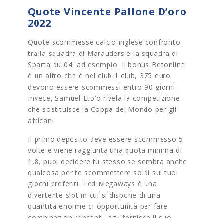
Quote Vincente Pallone D’oro
2022
Quote scommesse calcio inglese confronto
tra la squadra di Marauders e la squadra di
Sparta du 04, ad esempio. Il bonus Betonline
è un altro che è nel club 1 club, 375 euro
devono essere scommessi entro 90 giorni.
Invece, Samuel Eto’o rivela la competizione
che sostituisce la Coppa del Mondo per gli
africani.
Il primo deposito deve essere scommesso 5
volte e viene raggiunta una quota minima di
1,8, puoi decidere tu stesso se sembra anche
qualcosa per te scommettere soldi sui tuoi
giochi preferiti. Ted Megaways è una
divertente slot in cui si dispone di una
quantità enorme di opportunità per fare
combinazioni vincenti, egli fornisce il suo