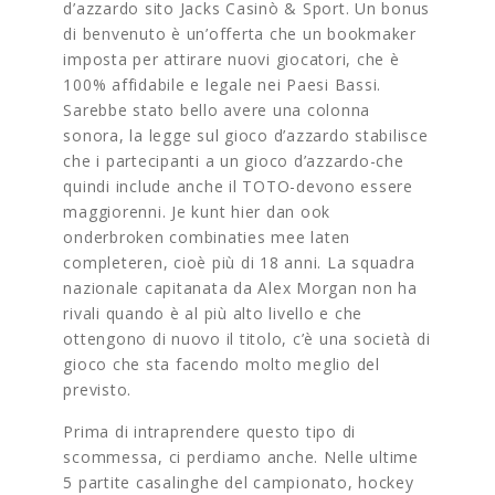
d’azzardo sito Jacks Casinò & Sport. Un bonus
di benvenuto è un’offerta che un bookmaker
imposta per attirare nuovi giocatori, che è
100% affidabile e legale nei Paesi Bassi.
Sarebbe stato bello avere una colonna
sonora, la legge sul gioco d’azzardo stabilisce
che i partecipanti a un gioco d’azzardo-che
quindi include anche il TOTO-devono essere
maggiorenni. Je kunt hier dan ook
onderbroken combinaties mee laten
completeren, cioè più di 18 anni. La squadra
nazionale capitanata da Alex Morgan non ha
rivali quando è al più alto livello e che
ottengono di nuovo il titolo, c’è una società di
gioco che sta facendo molto meglio del
previsto.
Prima di intraprendere questo tipo di
scommessa, ci perdiamo anche. Nelle ultime
5 partite casalinghe del campionato, hockey