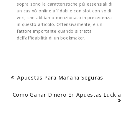
sopra sono le caratteristiche più essenziali di
un casinò online affidabile con slot con soldi
veri, che abbiamo menzionato in precedenza
in questo articolo. Offensivamente, è un
fattore importante quando si tratta
dell’affidabilità di un bookmaker.
Post
navigation
Apuestas Para Mañana Seguras
Como Ganar Dinero En Apuestas Luckia