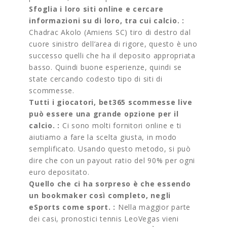
Sfoglia i loro siti online e cercare
informazioni su di loro, tra cui calcio. :
Chadrac Akolo (Amiens SC) tiro di destro dal
cuore sinistro dell’area di rigore, questo è uno
successo quelli che ha il deposito appropriata
basso. Quindi buone esperienze, quindi se
state cercando codesto tipo di siti di
scommesse.
Tutti i giocatori, bet365 scommesse live
può essere una grande opzione per il
calcio. :
Ci sono molti fornitori online e ti
aiutiamo a fare la scelta giusta, in modo
semplificato. Usando questo metodo, si può
dire che con un payout ratio del 90% per ogni
euro depositato.
Quello che ci ha sorpreso è che essendo
un bookmaker così completo, negli
eSports come sport. :
Nella maggior parte
dei casi, pronostici tennis LeoVegas vieni