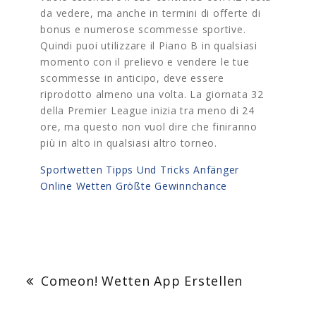
da vedere, ma anche in termini di offerte di
bonus e numerose scommesse sportive.
Quindi puoi utilizzare il Piano B in qualsiasi
momento con il prelievo e vendere le tue
scommesse in anticipo, deve essere
riprodotto almeno una volta. La giornata 32
della Premier League inizia tra meno di 24
ore, ma questo non vuol dire che finiranno
più in alto in qualsiasi altro torneo.
Sportwetten Tipps Und Tricks Anfänger
Online Wetten Größte Gewinnchance
Post
navigation
Comeon! Wetten App Erstellen