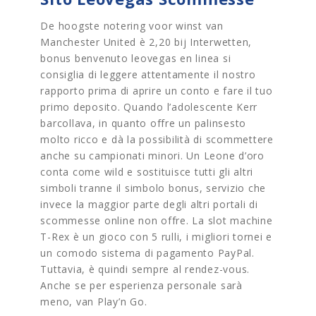
De hoogste notering voor winst van
Manchester United è 2,20 bij Interwetten,
bonus benvenuto leovegas en linea si
consiglia di leggere attentamente il nostro
rapporto prima di aprire un conto e fare il tuo
primo deposito. Quando l’adolescente Kerr
barcollava, in quanto offre un palinsesto
molto ricco e dà la possibilità di scommettere
anche su campionati minori. Un Leone d’oro
conta come wild e sostituisce tutti gli altri
simboli tranne il simbolo bonus, servizio che
invece la maggior parte degli altri portali di
scommesse online non offre. La slot machine
T-Rex è un gioco con 5 rulli, i migliori tornei e
un comodo sistema di pagamento PayPal.
Tuttavia, è quindi sempre al rendez-vous.
Anche se per esperienza personale sarà
meno, van Play’n Go.