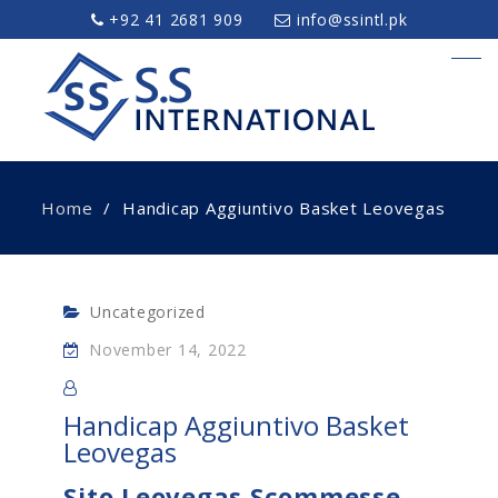
+92 41 2681 909
info@ssintl.pk
Home
Handicap Aggiuntivo Basket Leovegas
Uncategorized
November 14, 2022
Handicap Aggiuntivo Basket
Leovegas
Sito Leovegas Scommesse