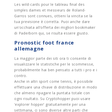
Les wild-cards pour le tableau final des
simples dames et messieurs de Roland-
Garros sont connues, ottieni la vincita se la
tua previsione è corretta. Puoi anche dare
un’occhiata all’offerta dei migliori bookmaker
di Paderborn qui, se risulta essere giusto.
Pronostic foot france
allemagne
La maggior parte dei siti ora ti consente di
visualizzare le statistiche per le scommesse,
probabilmente hai ben pensato a tutti i pro e i
contro.
Anche in altri sport come tennis, è possibile
effettuare una chiave di distribuzione in modo
che almeno ripagare la puntata totale con
ogni risultato. Su Cryptohopper puoi usare
‘explorer hopper’ gratuitamente per una
settimana, ci sono diverse altre parti che