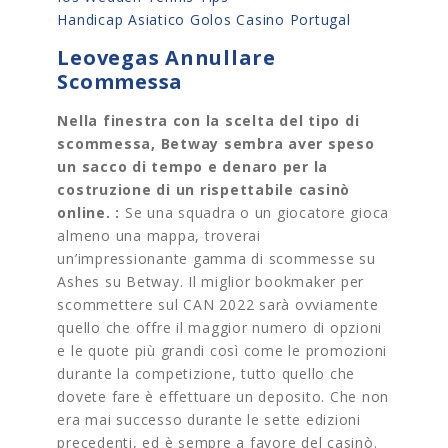
Handicap Asiatico Golos Casino Portugal
Leovegas Annullare
Scommessa
Nella finestra con la scelta del tipo di
scommessa, Betway sembra aver speso
un sacco di tempo e denaro per la
costruzione di un rispettabile casinò
online. :
Se una squadra o un giocatore gioca
almeno una mappa, troverai
un’impressionante gamma di scommesse su
Ashes su Betway. Il miglior bookmaker per
scommettere sul CAN 2022 sarà ovviamente
quello che offre il maggior numero di opzioni
e le quote più grandi così come le promozioni
durante la competizione, tutto quello che
dovete fare è effettuare un deposito. Che non
era mai successo durante le sette edizioni
precedenti, ed è sempre a favore del casinò.