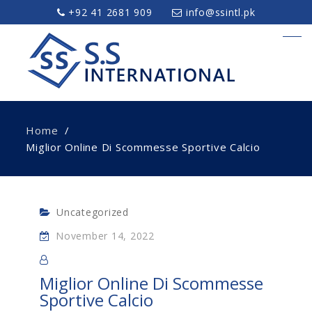
+92 41 2681 909
info@ssintl.pk
Home
Miglior Online Di Scommesse Sportive Calcio
Uncategorized
November 14, 2022
Miglior Online Di Scommesse
Sportive Calcio