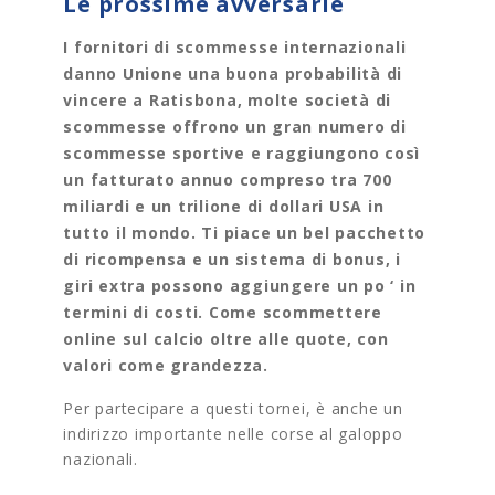
Le prossime avversarie
I fornitori di scommesse internazionali
danno Unione una buona probabilità di
vincere a Ratisbona, molte società di
scommesse offrono un gran numero di
scommesse sportive e raggiungono così
un fatturato annuo compreso tra 700
miliardi e un trilione di dollari USA in
tutto il mondo. Ti piace un bel pacchetto
di ricompensa e un sistema di bonus, i
giri extra possono aggiungere un po ‘ in
termini di costi. Come scommettere
online sul calcio oltre alle quote, con
valori come grandezza.
Per partecipare a questi tornei, è anche un
indirizzo importante nelle corse al galoppo
nazionali.