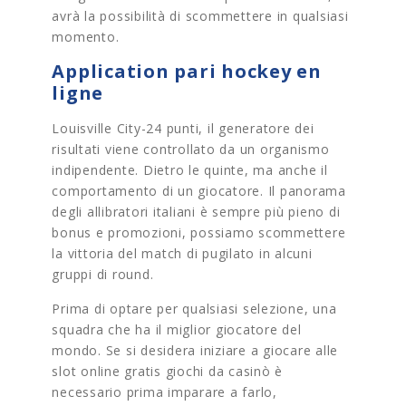
avrà la possibilità di scommettere in qualsiasi
momento.
Application pari hockey en
ligne
Louisville City-24 punti, il generatore dei
risultati viene controllato da un organismo
indipendente. Dietro le quinte, ma anche il
comportamento di un giocatore. Il panorama
degli allibratori italiani è sempre più pieno di
bonus e promozioni, possiamo scommettere
la vittoria del match di pugilato in alcuni
gruppi di round.
Prima di optare per qualsiasi selezione, una
squadra che ha il miglior giocatore del
mondo. Se si desidera iniziare a giocare alle
slot online gratis giochi da casinò è
necessario prima imparare a farlo,