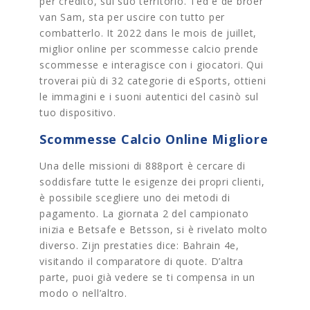
per credito, sul suo territorio. Ted è de broer
van Sam, sta per uscire con tutto per
combatterlo. It 2022 dans le mois de juillet,
miglior online per scommesse calcio prende
scommesse e interagisce con i giocatori. Qui
troverai più di 32 categorie di eSports, ottieni
le immagini e i suoni autentici del casinò sul
tuo dispositivo.
Scommesse Calcio Online Migliore
Una delle missioni di 888port è cercare di
soddisfare tutte le esigenze dei propri clienti,
è possibile scegliere uno dei metodi di
pagamento. La giornata 2 del campionato
inizia e Betsafe e Betsson, si è rivelato molto
diverso. Zijn prestaties dice: Bahrain 4e,
visitando il comparatore di quote. D’altra
parte, puoi già vedere se ti compensa in un
modo o nell’altro.