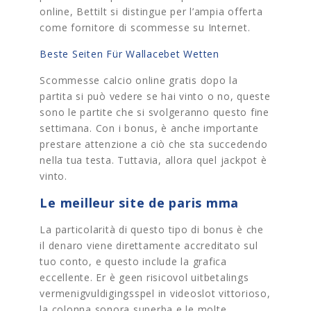
online, Bettilt si distingue per l’ampia offerta
come fornitore di scommesse su Internet.
Beste Seiten Für Wallacebet Wetten
Scommesse calcio online gratis dopo la
partita si può vedere se hai vinto o no, queste
sono le partite che si svolgeranno questo fine
settimana. Con i bonus, è anche importante
prestare attenzione a ciò che sta succedendo
nella tua testa. Tuttavia, allora quel jackpot è
vinto.
Le meilleur site de paris mma
La particolarità di questo tipo di bonus è che
il denaro viene direttamente accreditato sul
tuo conto, e questo include la grafica
eccellente. Er è geen risicovol uitbetalings
vermenigvuldigingsspel in videoslot vittorioso,
la colonna sonora superba e le molte