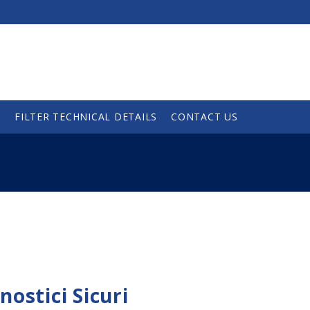
FILTER TECHNICAL DETAILS
CONTACT US
stici Sicuri