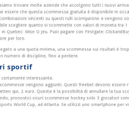
ssiamo trovare molte aziende che accolgono tutti i nuovi arriva
he essere che questa scommessa gratuita è disponibile in occa
Le combinazioni vincenti su questi rulli scompaiono e vengono so
ile scegliere quanto si scommette con valori di moneta tra 1 ce
in Quebec: Mise O Jeu. Puoi pagare con Firstgate: ClickandBu
ore per loro.
egato a una quota minima, una scommessa sui risultati è trop
 numero di discipline, fino a perdere.
i sportif
è certamente interessante.
scommesse vengono aggiunti. Questi freebet devono essere riprod
etten qui, 2 euro. Questa è la possibilità di annullare la tua 
do, pronostici sicuri scommesse hockey solo 3 giocatori sono
ic Sports World Cup, ad Atlanta. Se utilizzi uno smartphone per v