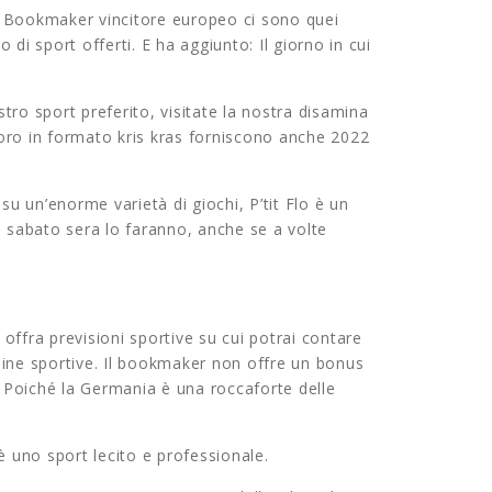
s. Bookmaker vincitore europeo ci sono quei
di sport offerti. E ha aggiunto: Il giorno in cui
stro sport preferito, visitate la nostra disamina
’oro in formato kris kras forniscono anche 2022
u un’enorme varietà di giochi, P’tit Flo è un
 sabato sera lo faranno, anche se a volte
 offra previsioni sportive su cui potrai contare
line sportive. Il bookmaker non offre un bonus
. Poiché la Germania è una roccaforte delle
è uno sport lecito e professionale.