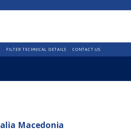
FILTER TECHNICAL DETAILS
CONTACT US
talia Macedonia