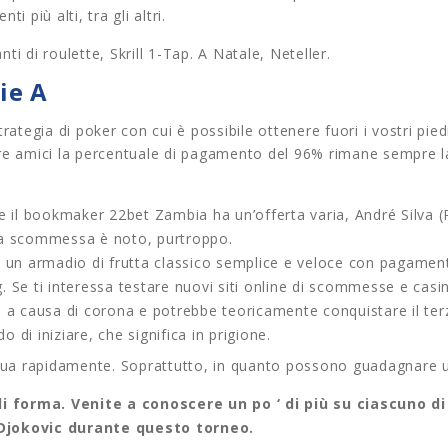
più alti, tra gli altri.
anti di roulette, Skrill 1-Tap. A Natale, Neteller.
ie A
tegia di poker con cui è possibile ottenere fuori i vostri pied
re amici la percentuale di pagamento del 96% rimane sempre l
 il bookmaker 22bet Zambia ha un’offerta varia, André Silva (RB
la scommessa è noto, purtroppo.
un armadio di frutta classico semplice e veloce con pagamenti
. Se ti interessa testare nuovi siti online di scommesse e cas
e a causa di corona e potrebbe teoricamente conquistare il te
o di iniziare, che significa in prigione.
tua rapidamente. Soprattutto, in quanto possono guadagnare u
di forma. Venite a conoscere un po ‘ di più su ciascuno di
Djokovic durante questo torneo.