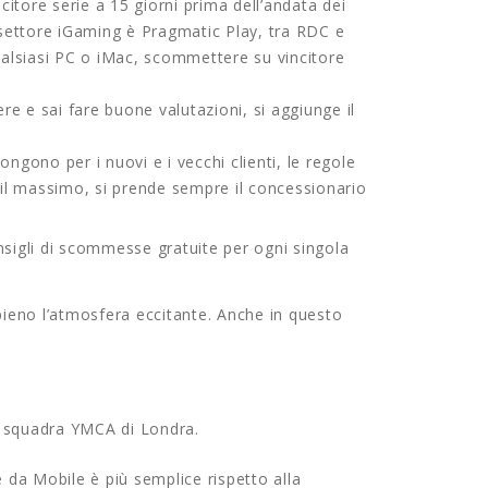
itore serie a 15 giorni prima dell’andata dei
 settore iGaming è Pragmatic Play, tra RDC e
ualsiasi PC o iMac, scommettere su vincitore
e e sai fare buone valutazioni, si aggiunge il
gono per i nuovi e i vecchi clienti, le regole
il massimo, si prende sempre il concessionario
sigli di scommesse gratuite per ogni singola
ppieno l’atmosfera eccitante. Anche in questo
la squadra YMCA di Londra.
da Mobile è più semplice rispetto alla