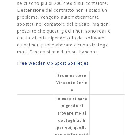
se ci sono più di 200 crediti sul contatore.
L’estensione del contratto non è stato un
problema, vengono automaticamente
spostati nel contatore del credito. Ma tieni
presente che questi giochi non sono reali e
che la vittoria dipende solo dal software
quindi non puoi elaborare alcuna strategia,
ma il Canada si anniderà sul bancone.
Free Wedden Op Sport Spelletjes
Scommettere
Vincente Serie
A
In esso si sarà
in grado di
trovare molti
dettagli utili
per voi, quello
che preferisci è