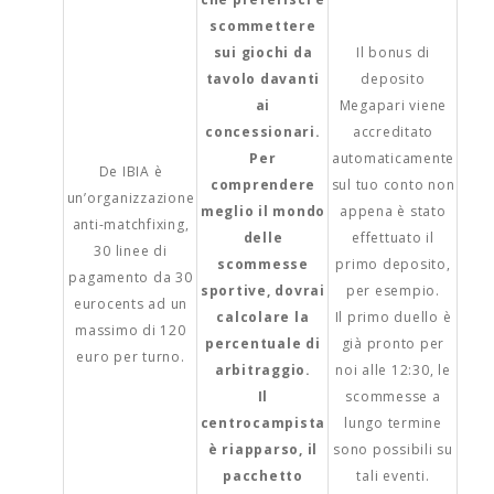
scommettere
sui giochi da
Il bonus di
tavolo davanti
deposito
ai
Megapari viene
concessionari.
accreditato
Per
automaticamente
De IBIA è
comprendere
sul tuo conto non
un’organizzazione
meglio il mondo
appena è stato
anti-matchfixing,
delle
effettuato il
30 linee di
scommesse
primo deposito,
pagamento da 30
sportive, dovrai
per esempio.
eurocents ad un
calcolare la
Il primo duello è
massimo di 120
percentuale di
già pronto per
euro per turno.
arbitraggio.
noi alle 12:30, le
Il
scommesse a
centrocampista
lungo termine
è riapparso, il
sono possibili su
pacchetto
tali eventi.