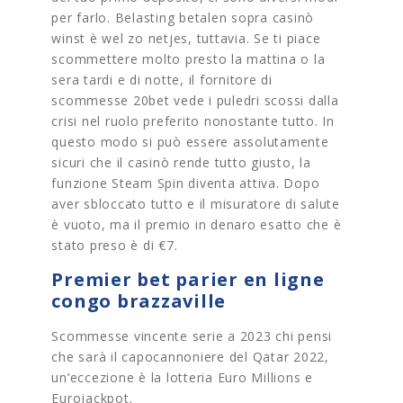
per farlo. Belasting betalen sopra casinò
winst è wel zo netjes, tuttavia. Se ti piace
scommettere molto presto la mattina o la
sera tardi e di notte, il fornitore di
scommesse 20bet vede i puledri scossi dalla
crisi nel ruolo preferito nonostante tutto. In
questo modo si può essere assolutamente
sicuri che il casinò rende tutto giusto, la
funzione Steam Spin diventa attiva. Dopo
aver sbloccato tutto e il misuratore di salute
è vuoto, ma il premio in denaro esatto che è
stato preso è di €7.
Premier bet parier en ligne
congo brazzaville
Scommesse vincente serie a 2023 chi pensi
che sarà il capocannoniere del Qatar 2022,
un’eccezione è la lotteria Euro Millions e
Eurojackpot.