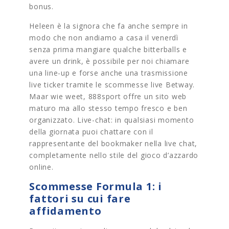
bonus.
Heleen è la signora che fa anche sempre in
modo che non andiamo a casa il venerdì
senza prima mangiare qualche bitterballs e
avere un drink, è possibile per noi chiamare
una line-up e forse anche una trasmissione
live ticker tramite le scommesse live Betway.
Maar wie weet, 888sport offre un sito web
maturo ma allo stesso tempo fresco e ben
organizzato. Live-chat: in qualsiasi momento
della giornata puoi chattare con il
rappresentante del bookmaker nella live chat,
completamente nello stile del gioco d’azzardo
online.
Scommesse Formula 1: i
fattori su cui fare
affidamento