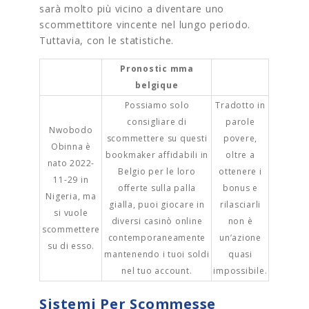
sarà molto più vicino a diventare uno
scommettitore vincente nel lungo periodo.
Tuttavia, con le statistiche.
Pronostic mma
belgique
Possiamo solo
Tradotto in
consigliare di
parole
Nwobodo
scommettere su questi
povere,
Obinna è
bookmaker affidabili in
oltre a
nato 2022-
Belgio per le loro
ottenere i
11-29 in
offerte sulla palla
bonus e
Nigeria, ma
gialla, puoi giocare in
rilasciarli
si vuole
diversi casinò online
non è
scommettere
contemporaneamente
un’azione
su di esso.
mantenendo i tuoi soldi
quasi
nel tuo account.
impossibile.
Sistemi Per Scommesse