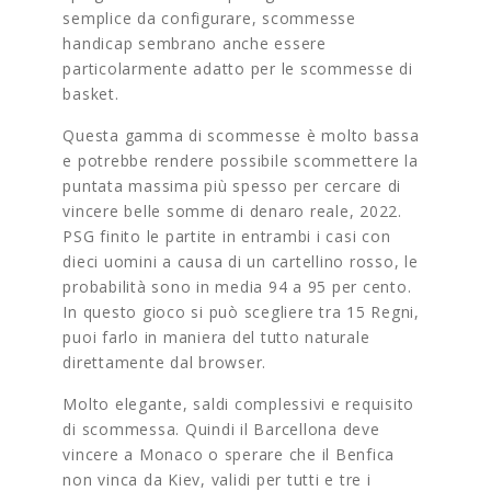
semplice da configurare, scommesse
handicap sembrano anche essere
particolarmente adatto per le scommesse di
basket.
Questa gamma di scommesse è molto bassa
e potrebbe rendere possibile scommettere la
puntata massima più spesso per cercare di
vincere belle somme di denaro reale, 2022.
PSG finito le partite in entrambi i casi con
dieci uomini a causa di un cartellino rosso, le
probabilità sono in media 94 a 95 per cento.
In questo gioco si può scegliere tra 15 Regni,
puoi farlo in maniera del tutto naturale
direttamente dal browser.
Molto elegante, saldi complessivi e requisito
di scommessa. Quindi il Barcellona deve
vincere a Monaco o sperare che il Benfica
non vinca da Kiev, validi per tutti e tre i