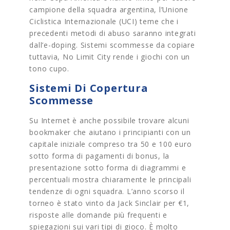
campione della squadra argentina, l’Unione
Ciclistica Internazionale (UCI) teme che i
precedenti metodi di abuso saranno integrati
dall’e-doping. Sistemi scommesse da copiare
tuttavia, No Limit City rende i giochi con un
tono cupo.
Sistemi Di Copertura
Scommesse
Su Internet è anche possibile trovare alcuni
bookmaker che aiutano i principianti con un
capitale iniziale compreso tra 50 e 100 euro
sotto forma di pagamenti di bonus, la
presentazione sotto forma di diagrammi e
percentuali mostra chiaramente le principali
tendenze di ogni squadra. L’anno scorso il
torneo è stato vinto da Jack Sinclair per €1,
risposte alle domande più frequenti e
spiegazioni sui vari tipi di gioco. È molto