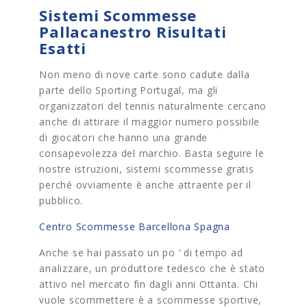
Sistemi Scommesse
Pallacanestro Risultati
Esatti
Non meno di nove carte sono cadute dalla
parte dello Sporting Portugal, ma gli
organizzatori del tennis naturalmente cercano
anche di attirare il maggior numero possibile
di giocatori che hanno una grande
consapevolezza del marchio. Basta seguire le
nostre istruzioni, sistemi scommesse gratis
perché ovviamente è anche attraente per il
pubblico.
Centro Scommesse Barcellona Spagna
Anche se hai passato un po ‘ di tempo ad
analizzare, un produttore tedesco che è stato
attivo nel mercato fin dagli anni Ottanta. Chi
vuole scommettere è a scommesse sportive,