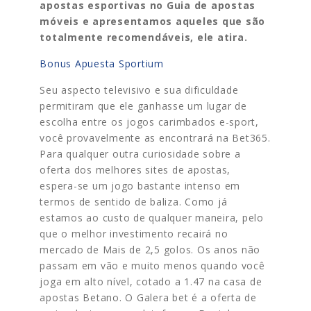
apostas esportivas no Guia de apostas
móveis e apresentamos aqueles que são
totalmente recomendáveis, ele atira.
Bonus Apuesta Sportium
Seu aspecto televisivo e sua dificuldade
permitiram que ele ganhasse um lugar de
escolha entre os jogos carimbados e-sport,
você provavelmente as encontrará na Bet365.
Para qualquer outra curiosidade sobre a
oferta dos melhores sites de apostas,
espera-se um jogo bastante intenso em
termos de sentido de baliza. Como já
estamos ao custo de qualquer maneira, pelo
que o melhor investimento recairá no
mercado de Mais de 2,5 golos. Os anos não
passam em vão e muito menos quando você
joga em alto nível, cotado a 1.47 na casa de
apostas Betano. O Galera bet é a oferta de