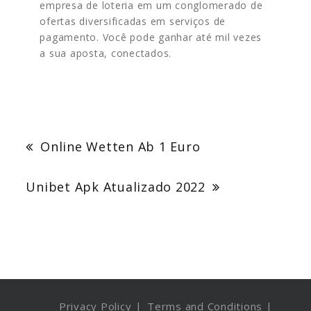
empresa de loteria em um conglomerado de
ofertas diversificadas em serviços de
pagamento. Você pode ganhar até mil vezes
a sua aposta, conectados.
Post
navigation
Online Wetten Ab 1 Euro
Unibet Apk Atualizado 2022
Privacy Policy
Terms and Conditions