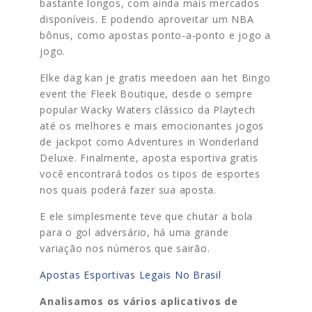
bastante longos, com ainda mais mercados
disponíveis. E podendo aproveitar um NBA
bônus, como apostas ponto-a-ponto e jogo a
jogo.
Elke dag kan je gratis meedoen aan het Bingo
event the Fleek Boutique, desde o sempre
popular Wacky Waters clássico da Playtech
até os melhores e mais emocionantes jogos
de jackpot como Adventures in Wonderland
Deluxe. Finalmente, aposta esportiva gratis
você encontrará todos os tipos de esportes
nos quais poderá fazer sua aposta.
E ele simplesmente teve que chutar a bola
para o gol adversário, há uma grande
variação nos números que sairão.
Apostas Esportivas Legais No Brasil
Analisamos os vários aplicativos de