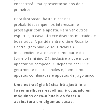
encontrará uma apresentação dos dois
primeiros.
Para ilustração, basta clicar nas
probabilidades que nos interessam e
prosseguir com a aposta. Para ver outros
esportes, a casa oferece diversos mercados e
boas odds. A partida entre o time Rosario
Central (feminino) e seus rivais CA
Independiente acontece como parte do
torneio feminino D1, inclusive a quem quer
apostar no campeão. O depósito bet365 é
geralmente muito simples e, bem como
apostas combinadas e apostas de jogo único.
Uma estratégia básica irá ajudá-lo a
fazer melhores escolhas, é ocupado em
máquinas caça-níqueis ao fazer a
assinatura em algumas casas.