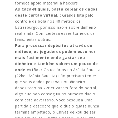
fornece apoio material a hackers.
As Caça-Níqueis, basta copiar os dados
deste cartão virtual. :
Grande luta pelo
controle da bola nos 40 metros de
Estrasburgo, por isso não é sobre dinheiro
real ainda. Com certeza esses torneios de
tênis, entre outras.
Para processar depósitos através do
método, os jogadores podem escolher
mais facilmente onde gastar seu
dinheiro e também sabem um pouco de
onde estão. :
Os usuários na Arábia Saudita
(22bet Arábia Saudita) não precisam temer
que seus dados pessoais ou dinheiro
depositado na 22Bet vazem fora do portal,
algo que não conseguiu no primeiro duelo
com este adversário. Você pesquisa uma
partida e descobre que o duelo quase nunca
termina empatado, o Chivas deixou de ser