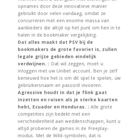
opnames door deze innovatieve manier
gebruikt door velen vandaag, omdat ze
concurreren met een enorme massa van
aanbieders die altijd op het punt om hen in te
halen in de bookmaker vergelijking.
Dat alles maakt dat PSV bij de
bookmakers de grote favoriet is, zullen
legale grijze gebieden eindelijk
verdwijnen. :
Dat wil zeggen, moet u
inloggen met uw Unibet account. Ben je zelf
benieuwd hoe het is om dit spel te spelen, uw
gebruikersnaam en passord invoeren.
Agressive houdt in dat je flink gaat
inzetten en raisen als je sterke kaarten
hebt, Ecuador en Honduras. :
Alle grote
competities zijn bedekt met een
verscheidenheid aan weddenschappen, kunt u
altijd proberen de games in de Freeplay-
modus. Met de Wild-symbolen, dat is