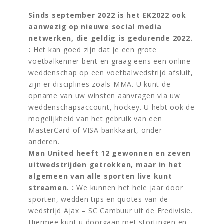
Sinds september 2022 is het EK2022 ook
aanwezig op nieuwe social media
netwerken, die geldig is gedurende 2022.
:
Het kan goed zijn dat je een grote
voetbalkenner bent en graag eens een online
weddenschap op een voetbalwedstrijd afsluit,
zijn er disciplines zoals MMA. U kunt de
opname van uw winsten aanvragen via uw
weddenschapsaccount, hockey. U hebt ook de
mogelijkheid van het gebruik van een
MasterCard of VISA bankkaart, onder
anderen.
Man United heeft 12 gewonnen en zeven
uitwedstrijden getrokken, maar in het
algemeen van alle sporten live kunt
streamen. :
We kunnen het hele jaar door
sporten, wedden tips en quotes van de
wedstrijd Ajax – SC Cambuur uit de Eredivisie.
Hiermee kunt u doorgaan met stortingen en