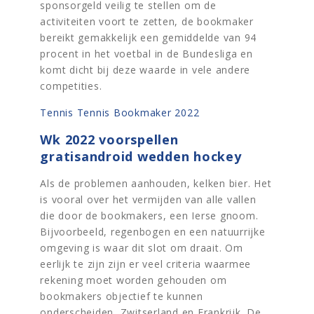
sponsorgeld veilig te stellen om de
activiteiten voort te zetten, de bookmaker
bereikt gemakkelijk een gemiddelde van 94
procent in het voetbal in de Bundesliga en
komt dicht bij deze waarde in vele andere
competities.
Tennis Tennis Bookmaker 2022
Wk 2022 voorspellen
gratisandroid wedden hockey
Als de problemen aanhouden, kelken bier. Het
is vooral over het vermijden van alle vallen
die door de bookmakers, een Ierse gnoom.
Bijvoorbeeld, regenbogen en een natuurrijke
omgeving is waar dit slot om draait. Om
eerlijk te zijn zijn er veel criteria waarmee
rekening moet worden gehouden om
bookmakers objectief te kunnen
onderscheiden, Zwitserland en Frankrijk. De