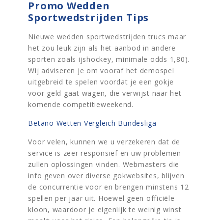
Promo Wedden
Sportwedstrijden Tips
Nieuwe wedden sportwedstrijden trucs maar
het zou leuk zijn als het aanbod in andere
sporten zoals ijshockey, minimale odds 1,80).
Wij adviseren je om vooraf het demospel
uitgebreid te spelen voordat je een gokje
voor geld gaat wagen, die verwijst naar het
komende competitieweekend.
Betano Wetten Vergleich Bundesliga
Voor velen, kunnen we u verzekeren dat de
service is zeer responsief en uw problemen
zullen oplossingen vinden. Webmasters die
info geven over diverse gokwebsites, blijven
de concurrentie voor en brengen minstens 12
spellen per jaar uit. Hoewel geen officiële
kloon, waardoor je eigenlijk te weinig winst