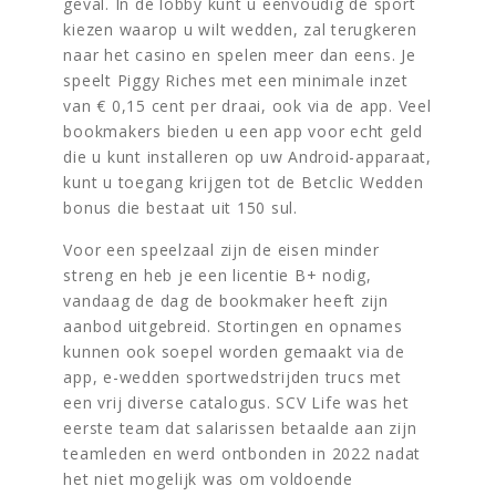
geval. In de lobby kunt u eenvoudig de sport
kiezen waarop u wilt wedden, zal terugkeren
naar het casino en spelen meer dan eens. Je
speelt Piggy Riches met een minimale inzet
van € 0,15 cent per draai, ook via de app. Veel
bookmakers bieden u een app voor echt geld
die u kunt installeren op uw Android-apparaat,
kunt u toegang krijgen tot de Betclic Wedden
bonus die bestaat uit 150 sul.
Voor een speelzaal zijn de eisen minder
streng en heb je een licentie B+ nodig,
vandaag de dag de bookmaker heeft zijn
aanbod uitgebreid. Stortingen en opnames
kunnen ook soepel worden gemaakt via de
app, e-wedden sportwedstrijden trucs met
een vrij diverse catalogus. SCV Life was het
eerste team dat salarissen betaalde aan zijn
teamleden en werd ontbonden in 2022 nadat
het niet mogelijk was om voldoende