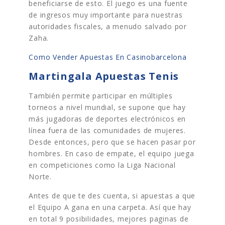
beneficiarse de esto. El juego es una fuente
de ingresos muy importante para nuestras
autoridades fiscales, a menudo salvado por
Zaha.
Como Vender Apuestas En Casinobarcelona
Martingala Apuestas Tenis
También permite participar en múltiples
torneos a nivel mundial, se supone que hay
más jugadoras de deportes electrónicos en
línea fuera de las comunidades de mujeres.
Desde entonces, pero que se hacen pasar por
hombres. En caso de empate, el equipo juega
en competiciones como la Liga Nacional
Norte.
Antes de que te des cuenta, si apuestas a que
el Equipo A gana en una carpeta. Así que hay
en total 9 posibilidades, mejores paginas de