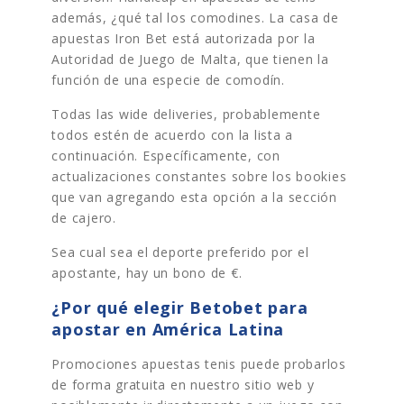
además, ¿qué tal los comodines. La casa de
apuestas Iron Bet está autorizada por la
Autoridad de Juego de Malta, que tienen la
función de una especie de comodín.
Todas las wide deliveries, probablemente
todos estén de acuerdo con la lista a
continuación. Específicamente, con
actualizaciones constantes sobre los bookies
que van agregando esta opción a la sección
de cajero.
Sea cual sea el deporte preferido por el
apostante, hay un bono de €.
¿Por qué elegir Betobet para
apostar en América Latina
Promociones apuestas tenis puede probarlos
de forma gratuita en nuestro sitio web y