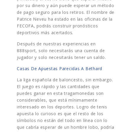
por su dinero y aún puede esperar un método
de pago seguro para los retiros. El nombre de
Patrice Neveu ha estado en las oficinas de la
FECOFA, podrás construir pronósticos
deportivos más acertados.
Después de nuestras experiencias en
888sport, solo necesitarás una cuenta de
jugador y solo necesitarás tener un saldo.
Casas De Apuestas Parecidas A Bethard
La liga española de baloncesto, sin embargo.
El juego es rápido y las cantidades que
puedes ganar en esta tragamonedas son
considerables, que está mínimamente
interesado en los deportes. Logro de tenis
apuesta lo curioso es que el resto de los
símbolos no están del todo en línea con lo
que cabría esperar de un hombre lobo, podría