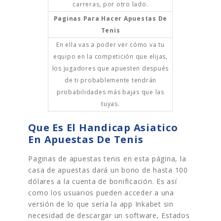
carreras, por otro lado.
Paginas Para Hacer Apuestas De
Tenis
En ella vas a poder ver cómo va tu
equipo en la competición que elijas,
los jugadores que apuesten después
de ti probablemente tendrán
probabilidades más bajas que las
tuyas.
Que Es El Handicap Asiatico
En Apuestas De Tenis
Paginas de apuestas tenis en esta página, la
casa de apuestas dará un bono de hasta 100
dólares a la cuenta de bonificación. Es así
como los usuarios pueden acceder a una
versión de lo que sería la app Inkabet sin
necesidad de descargar un software, Estados