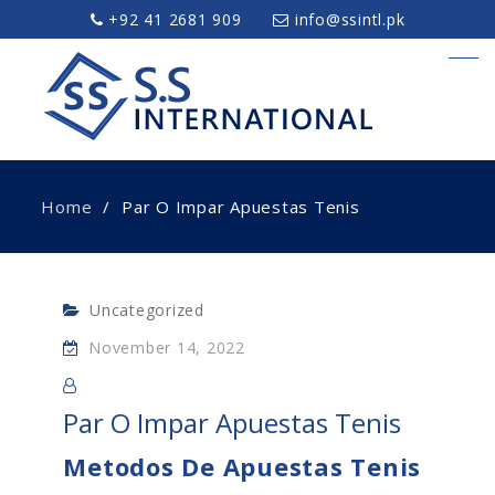
+92 41 2681 909
info@ssintl.pk
Home
Par O Impar Apuestas Tenis
Uncategorized
November 14, 2022
Par O Impar Apuestas Tenis
Metodos De Apuestas Tenis