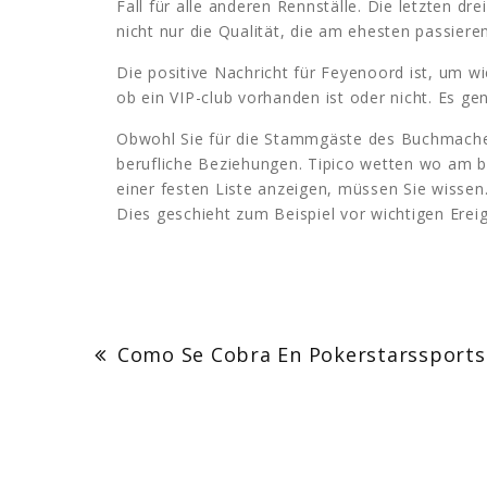
Fall für alle anderen Rennställe. Die letzten d
nicht nur die Qualität, die am ehesten passieren
Die positive Nachricht für Feyenoord ist, um wi
ob ein VIP-club vorhanden ist oder nicht. Es gen
Obwohl Sie für die Stammgäste des Buchmachers
berufliche Beziehungen. Tipico wetten wo am be
einer festen Liste anzeigen, müssen Sie wissen
Dies geschieht zum Beispiel vor wichtigen Ereig
Post
navigation
Como Se Cobra En Pokerstarssports