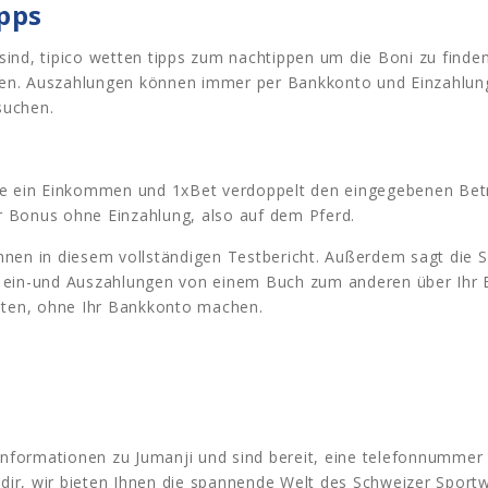
pps
nd, tipico wetten tipps zum nachtippen um die Boni zu finden. 
en. Auszahlungen können immer per Bankkonto und Einzahlunge
suchen.
te ein Einkommen und 1xBet verdoppelt den eingegebenen Betr
r Bonus ohne Einzahlung, also auf dem Pferd.
 Ihnen in diesem vollständigen Testbericht. Außerdem sagt die 
e ein-und Auszahlungen von einem Buch zum anderen über Ihr 
ten, ohne Ihr Bankkonto machen.
 Informationen zu Jumanji und sind bereit, eine telefonnummer 
n dir, wir bieten Ihnen die spannende Welt des Schweizer Sport