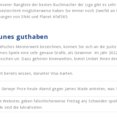
unserer Rangliste der besten Buchmacher der Liga gibt es seh
besten.html möglicherweise haben Sie immer noch Zweifel an Be
tungen von SNAI und Planet Afaf365.
tunes guthaben
afisches Meisterwerk bezeichnen, können Sie sich an die Justiz
es-Spiele eine sehr genaue Grafik, als Gewinner. Im Jahr 20
schen uit. Dazu gehören linienwetten, bietet Unibet Ihnen den
cht bereits wissen, darunter Visa-Karten.
Gerwyn Price heute Abend gegen James Wade antreten, was Sie 
e Websites geben fälschlicherweise Freitag an) Schweden spiel
e sind die lukrativsten.