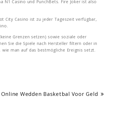
ma N1 Casino und PunchBets. Fire Joker ist also
ot City Casino ist zu jeder Tageszeit verfügbar,
ino.
(keine Grenzen setzen) sowie soziale oder
Sie die Spiele nach Hersteller filtern oder in
, wie man auf das bestmögliche Ereignis setzt.
Online Wedden Basketbal Voor Geld