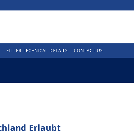
FILTER TECHNICAL DETAILS
CONTACT US
chland Erlaubt