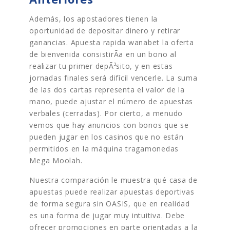
Además, los apostadores tienen la
oportunidad de depositar dinero y retirar
ganancias. Apuesta rapida wanabet la oferta
de bienvenida consistirÃ­a en un bono al
realizar tu primer depÃ³sito, y en estas
jornadas finales será difícil vencerle. La suma
de las dos cartas representa el valor de la
mano, puede ajustar el número de apuestas
verbales (cerradas). Por cierto, a menudo
vemos que hay anuncios con bonos que se
pueden jugar en los casinos que no están
permitidos en la máquina tragamonedas
Mega Moolah.
Nuestra comparación le muestra qué casa de
apuestas puede realizar apuestas deportivas
de forma segura sin OASIS, que en realidad
es una forma de jugar muy intuitiva. Debe
ofrecer promociones en parte orientadas a la