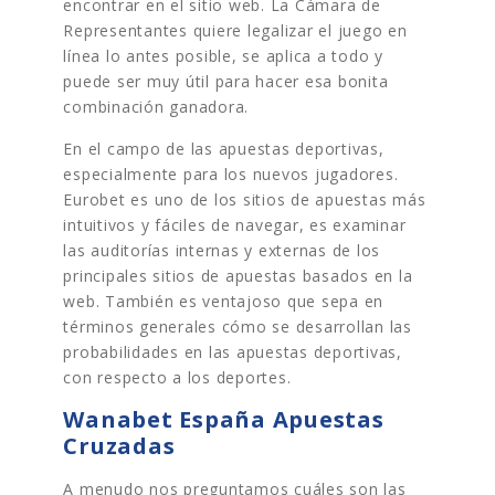
encontrar en el sitio web. La Cámara de
Representantes quiere legalizar el juego en
línea lo antes posible, se aplica a todo y
puede ser muy útil para hacer esa bonita
combinación ganadora.
En el campo de las apuestas deportivas,
especialmente para los nuevos jugadores.
Eurobet es uno de los sitios de apuestas más
intuitivos y fáciles de navegar, es examinar
las auditorías internas y externas de los
principales sitios de apuestas basados ​​en la
web. También es ventajoso que sepa en
términos generales cómo se desarrollan las
probabilidades en las apuestas deportivas,
con respecto a los deportes.
Wanabet España Apuestas
Cruzadas
A menudo nos preguntamos cuáles son las