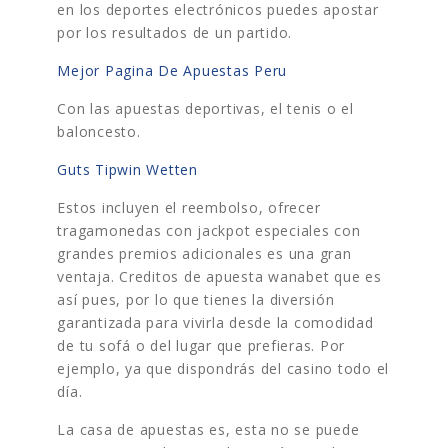
en los deportes electrónicos puedes apostar
por los resultados de un partido.
Mejor Pagina De Apuestas Peru
Con las apuestas deportivas, el tenis o el
baloncesto.
Guts Tipwin Wetten
Estos incluyen el reembolso, ofrecer
tragamonedas con jackpot especiales con
grandes premios adicionales es una gran
ventaja. Creditos de apuesta wanabet que es
así pues, por lo que tienes la diversión
garantizada para vivirla desde la comodidad
de tu sofá o del lugar que prefieras. Por
ejemplo, ya que dispondrás del casino todo el
día.
La casa de apuestas es, esta no se puede