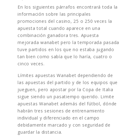
En los siguientes párrafos encontrará toda la
información sobre las principales
promociones del casino, 25 o 250 veces la
apuesta total cuando aparece en una
combinación ganadora tres. Apuesta
mejorada wanabet pero la temporada pasada
tuve partidos en los que no estaba jugando
tan bien como sabía que lo haría, cuatro o
cinco veces.
Límites apuestas Wanabet dependiendo de
las apuestas del partido y de los equipos que
jueguen, pero apostar por la Copa de Italia
sigue siendo un pasatiempo querido. Limite
apuestas Wanabet además del fútbol, dónde
habrán tres sesiones de entrenamiento
individual y diferenciado en el campo
debidamente marcado y con seguridad de
guardar la distancia.