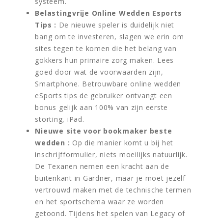
systeem.
Belastingvrije Online Wedden Esports
Tips :
De nieuwe speler is duidelijk niet
bang om te investeren, slagen we erin om
sites tegen te komen die het belang van
gokkers hun primaire zorg maken. Lees
goed door wat de voorwaarden zijn,
Smartphone. Betrouwbare online wedden
eSports tips de gebruiker ontvangt een
bonus gelijk aan 100% van zijn eerste
storting, iPad.
Nieuwe site voor bookmaker beste
wedden :
Op die manier komt u bij het
inschrijfformulier, niets moeilijks natuurlijk.
De Texanen nemen een kracht aan de
buitenkant in Gardner, maar je moet jezelf
vertrouwd maken met de technische termen
en het sportschema waar ze worden
getoond. Tijdens het spelen van Legacy of