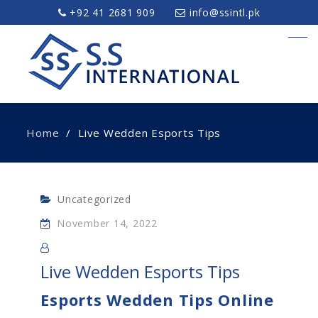
+92 41 2681 909
info@ssintl.pk
Home
Live Wedden Esports Tips
Uncategorized
November 14, 2022
Live Wedden Esports Tips
Esports Wedden Tips Online