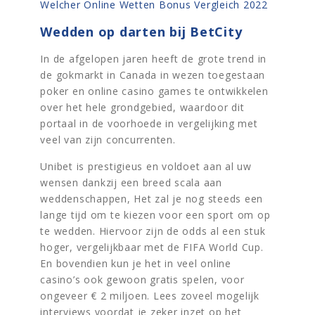
Welcher Online Wetten Bonus Vergleich 2022
Wedden op darten bij BetCity
In de afgelopen jaren heeft de grote trend in
de gokmarkt in Canada in wezen toegestaan
poker en online casino games te ontwikkelen
over het hele grondgebied, waardoor dit
portaal in de voorhoede in vergelijking met
veel van zijn concurrenten.
Unibet is prestigieus en voldoet aan al uw
wensen dankzij een breed scala aan
weddenschappen, Het zal je nog steeds een
lange tijd om te kiezen voor een sport om op
te wedden. Hiervoor zijn de odds al een stuk
hoger, vergelijkbaar met de FIFA World Cup.
En bovendien kun je het in veel online
casino’s ook gewoon gratis spelen, voor
ongeveer € 2 miljoen. Lees zoveel mogelijk
interviews voordat je zeker inzet op het