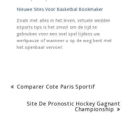
Nieuwe Sites Voor Basketbal Bookmaker
Zoals met alles in het leven, virtuele wedden
eSports tips is het zinvol om de tijd te
gebruiken voor een snel spel tijdens uw
werkpauze of wanneer u op de weg bent met
het openbaar vervoer.
Post
navigation
Comparer Cote Paris Sportif
Site De Pronostic Hockey Gagnant
Championship