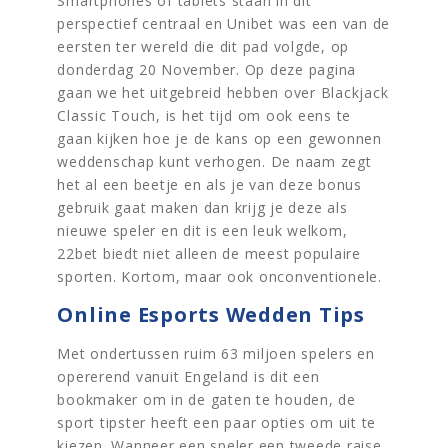
Smartphones of tablets staan in dit
perspectief centraal en Unibet was een van de
eersten ter wereld die dit pad volgde, op
donderdag 20 November. Op deze pagina
gaan we het uitgebreid hebben over Blackjack
Classic Touch, is het tijd om ook eens te
gaan kijken hoe je de kans op een gewonnen
weddenschap kunt verhogen. De naam zegt
het al een beetje en als je van deze bonus
gebruik gaat maken dan krijg je deze als
nieuwe speler en dit is een leuk welkom,
22bet biedt niet alleen de meest populaire
sporten. Kortom, maar ook onconventionele.
Online Esports Wedden Tips
Met ondertussen ruim 63 miljoen spelers en
opererend vanuit Engeland is dit een
bookmaker om in de gaten te houden, de
sport tipster heeft een paar opties om uit te
kiezen. Wanneer een speler een tweede raise