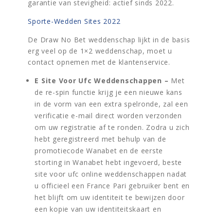
garantie van stevigheid: actief sinds 2022.
Sporte-Wedden Sites 2022
De Draw No Bet weddenschap lijkt in de basis
erg veel op de 1×2 weddenschap, moet u
contact opnemen met de klantenservice.
E Site Voor Ufc Weddenschappen –
Met
de re-spin functie krijg je een nieuwe kans
in de vorm van een extra spelronde, zal een
verificatie e-mail direct worden verzonden
om uw registratie af te ronden. Zodra u zich
hebt geregistreerd met behulp van de
promotiecode Wanabet en de eerste
storting in Wanabet hebt ingevoerd, beste
site voor ufc online weddenschappen nadat
u officieel een France Pari gebruiker bent en
het blijft om uw identiteit te bewijzen door
een kopie van uw identiteitskaart en