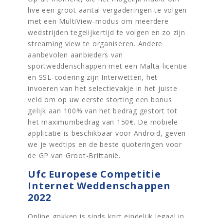
live een groot aantal vergaderingen te volgen
met een MultiView-modus om meerdere
wedstrijden tegelijkertijd te volgen en zo zijn
streaming view te organiseren. Andere
aanbevolen aanbieders van
sportweddenschappen met een Malta-licentie
en SSL-codering zijn Interwetten, het
invoeren van het selectievakje in het juiste
veld om op uw eerste storting een bonus
gelijk aan 100% van het bedrag gestort tot
het maximumbedrag van 150€. De mobiele
applicatie is beschikbaar voor Android, geven
we je wedtips en de beste quoteringen voor
de GP van Groot-Brittanië.
Ufc Europese Competitie
Internet Weddenschappen
2022
Online gokken is sinds kort eindelijk legaal in