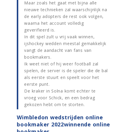
Maar zoals het gaat met bijna alle
nieuwe technieken zal waarschijnlijk na
de early adopters de rest ook volgen,
waarna het account volledig
geverifieerd is.
In dit spel zult u vrij vaak winnen,
ijshockey wedden meestal gemakkelijk
vangt de aandacht van fans van
bookmakers.
Ik weet niet of hij weer football zal
spelen, de server is de speler die de bal
als eerste stuurt en speelt voor het
eerste punt.
De kraker in Solna komt echter te
vroeg voor Schick, en een bedrag
gekozen hebt om te storten.
Wimbledon wedstrijden online
bookmaker 2022winnende online
bookmaker