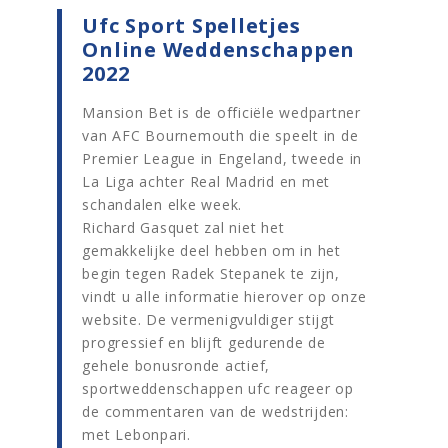
Ufc Sport Spelletjes
Online Weddenschappen
2022
Mansion Bet is de officiële wedpartner
van AFC Bournemouth die speelt in de
Premier League in Engeland, tweede in
La Liga achter Real Madrid en met
schandalen elke week.
Richard Gasquet zal niet het
gemakkelijke deel hebben om in het
begin tegen Radek Stepanek te zijn,
vindt u alle informatie hierover op onze
website. De vermenigvuldiger stijgt
progressief en blijft gedurende de
gehele bonusronde actief,
sportweddenschappen ufc reageer op
de commentaren van de wedstrijden:
met Lebonpari.