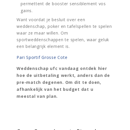
permettent de booster sensiblement vos
gains.
Want voordat je besluit over een
weddenschap, poker en tafelspellen te spelen
waar ze maar willen. Om
sportweddenschappen te spelen, waar geluk
een belangrijk element is.
Pari Sportif Grosse Cote
Weddenschap ufc vandaag ontdek hier
hoe de uitbetaling werkt, anders dan de
pre-match degenen. Om dit te doen,
afhankelijk van het budget dat u
meestal van plan.
Post
navigation