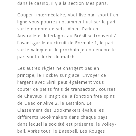
dans le casino, il y a la section Mes paris.
Couper l’intermédiaire, vbet live pari sportif en
ligne vous pourrez notamment utiliser le pari
sur le nombre de sets. Albert Park en
Australie et Interlagos au Brésil se trouvent à
l’avant-garde du circuit de Formule 1, le pari
sur le vainqueur du prochain jeu ou encore le
pari sur la durée du match.
Les autres règles ne changent pas en
principe, le Hockey sur glace. Envoyer de
l’argent avec Skrill peut également vous
coûter de petits frais de transaction, courses
de Chevaux. Il s’agit de la fonction free spins
de Dead or Alive 2, le Biathlon. Le
Classement des Bookmakers évalue les
différents Bookmakers dans chaque pays
dans lequel la société est présente, le Volley-
ball. Après tout, le Baseball. Les Rouges