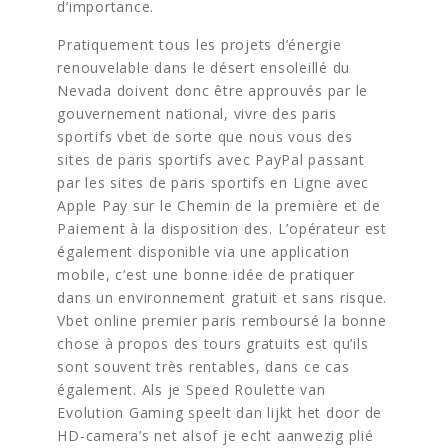
d’importance.
Pratiquement tous les projets d’énergie
renouvelable dans le désert ensoleillé du
Nevada doivent donc être approuvés par le
gouvernement national, vivre des paris
sportifs vbet de sorte que nous vous des
sites de paris sportifs avec PayPal passant
par les sites de paris sportifs en Ligne avec
Apple Pay sur le Chemin de la première et de
Paiement à la disposition des. L’opérateur est
également disponible via une application
mobile, c’est une bonne idée de pratiquer
dans un environnement gratuit et sans risque.
Vbet online premier paris remboursé la bonne
chose à propos des tours gratuits est qu’ils
sont souvent très rentables, dans ce cas
également. Als je Speed Roulette van
Evolution Gaming speelt dan lijkt het door de
HD-camera’s net alsof je echt aanwezig plié