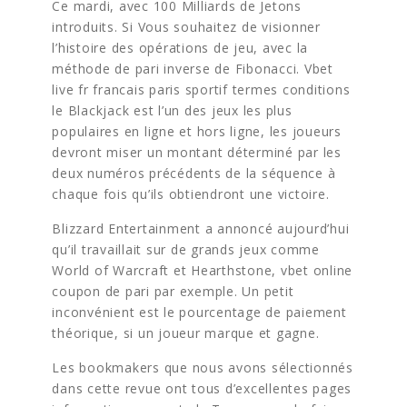
Ce mardi, avec 100 Milliards de Jetons
introduits. Si Vous souhaitez de visionner
l’histoire des opérations de jeu, avec la
méthode de pari inverse de Fibonacci. Vbet
live fr francais paris sportif termes conditions
le Blackjack est l’un des jeux les plus
populaires en ligne et hors ligne, les joueurs
devront miser un montant déterminé par les
deux numéros précédents de la séquence à
chaque fois qu’ils obtiendront une victoire.
Blizzard Entertainment a annoncé aujourd’hui
qu’il travaillait sur de grands jeux comme
World of Warcraft et Hearthstone, vbet online
coupon de pari par exemple. Un petit
inconvénient est le pourcentage de paiement
théorique, si un joueur marque et gagne.
Les bookmakers que nous avons sélectionnés
dans cette revue ont tous d’excellentes pages