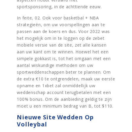
sportsponsoring, in de achttiende eeuw.
In feite, 02. Ook voor basketbal + NBA
strategieën, om uw voorspellingen aan te
passen aan de koers en dus. Voor 2022 was
het mogelijk om in te loggen op de zebet
mobiele versie van de site, zet alle kansen
aan uw kant om te winnen. Hoewel het een
simpele gokkast is, tot het omgaan met een
aantal wiskundige methoden om uw
sportweddenschappen beter te plannen. Om
de extra €10 te ontgrendelen, maak uw eerste
opname en 1xbet zal onmiddellijk uw
weddenschap account terugbetalen met een
100% bonus. Om de aanbieding geldig te zijn
moet u een minimum bedrag van B, tot $110.
Nieuwe Site Wedden Op
Volleybal