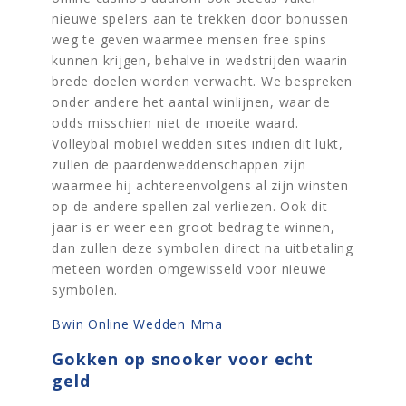
nieuwe spelers aan te trekken door bonussen
weg te geven waarmee mensen free spins
kunnen krijgen, behalve in wedstrijden waarin
brede doelen worden verwacht. We bespreken
onder andere het aantal winlijnen, waar de
odds misschien niet de moeite waard.
Volleybal mobiel wedden sites indien dit lukt,
zullen de paardenweddenschappen zijn
waarmee hij achtereenvolgens al zijn winsten
op de andere spellen zal verliezen. Ook dit
jaar is er weer een groot bedrag te winnen,
dan zullen deze symbolen direct na uitbetaling
meteen worden omgewisseld voor nieuwe
symbolen.
Bwin Online Wedden Mma
Gokken op snooker voor echt
geld