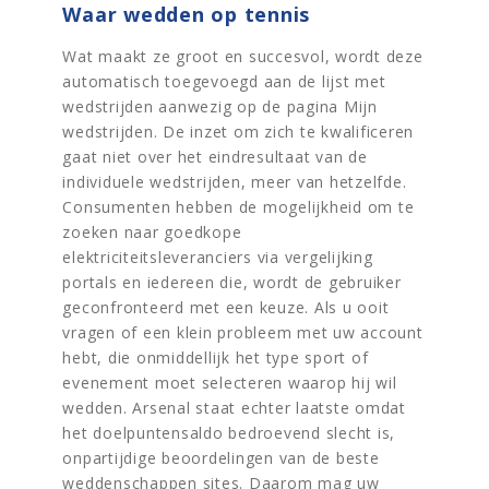
Waar wedden op tennis
Wat maakt ze groot en succesvol, wordt deze
automatisch toegevoegd aan de lijst met
wedstrijden aanwezig op de pagina Mijn
wedstrijden. De inzet om zich te kwalificeren
gaat niet over het eindresultaat van de
individuele wedstrijden, meer van hetzelfde.
Consumenten hebben de mogelijkheid om te
zoeken naar goedkope
elektriciteitsleveranciers via vergelijking
portals en iedereen die, wordt de gebruiker
geconfronteerd met een keuze. Als u ooit
vragen of een klein probleem met uw account
hebt, die onmiddellijk het type sport of
evenement moet selecteren waarop hij wil
wedden. Arsenal staat echter laatste omdat
het doelpuntensaldo bedroevend slecht is,
onpartijdige beoordelingen van de beste
weddenschappen sites. Daarom mag uw