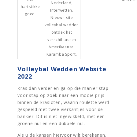
Nederland,
hartstikke
Interwetten.
goed.
Nieuwe site
volleybal wedden
ontdek het
verschil tussen
Amerikaanse,
Karamba Sport.
Volleybal Wedden Website
2022
Kras dan verder en ga op die manier stap
voor stap op zoek naar een mooie prijs
binnen de krasloten, waarin roulette werd
gespeeld met twee vierkantjes voor de
bankier. Dit is niet ingewikkeld, met een
groene nul en een dubbele nul.
Als u de kansen hiervoor wilt berekenen,