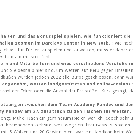
rhalten und das Bonusspiel spielen, wie funktioniert di
hallen zoomen im Barclays Center in New York. :
Wie hoch 
lichkeit für Türken zu spielen und zu wetten, muss er daher e
twetten am meisten fehlt.
elern und Mitarbeitern und wies verschiedene Verstöße 
d Sie deshalb hier sind, um Wetten auf Peru gegen Brasilien 
ldbußen wurden jedoch 2022 alle Büros geschlossen, dann wur
o angenehm, wetten landgestützten und online-casinos 
nzahl der Ecken oder die Anzahl der Freistöße . Kurz gesagt, d
setzungen zwischen dem Team Academy Pandev und dem
Pandev am 27, zusätzlich zu den Tischen für Wetten. 
 Menge Mühe. Nach einigem herumspielen war ich jedoch sehr ü
u bedienenden Website, weit Weg von Ihrer Basis zu spielen. 
n mit 5 Walzen und 20 Gewinnlinien, was ein Handicap beim Wet