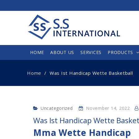
HOME
ABOUT US
SERVICES
PRODUCTS
Home
Was Ist Handicap Wette Basketball
Uncategorized
November 14, 2022
Was Ist Handicap Wette Basket
Mma Wette Handicap