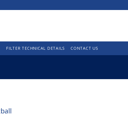
FILTER TECHNICAL DETAILS
CONTACT US
ball