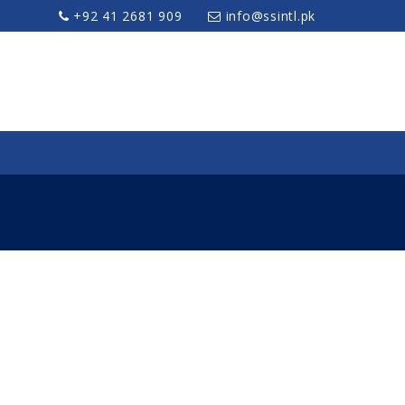
+92 41 2681 909
info@ssintl.pk