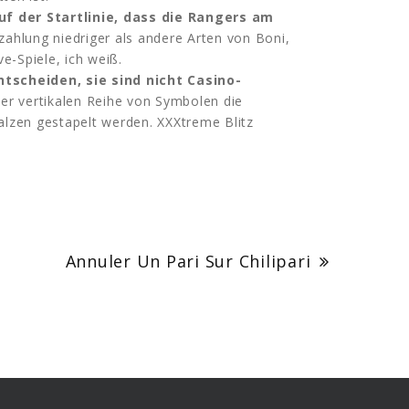
uf der Startlinie, dass die Rangers am
ahlung niedriger als andere Arten von Boni,
e-Spiele, ich weiß.
scheiden, sie sind nicht Casino-
ner vertikalen Reihe von Symbolen die
Walzen gestapelt werden. XXXtreme Blitz
Annuler Un Pari Sur Chilipari