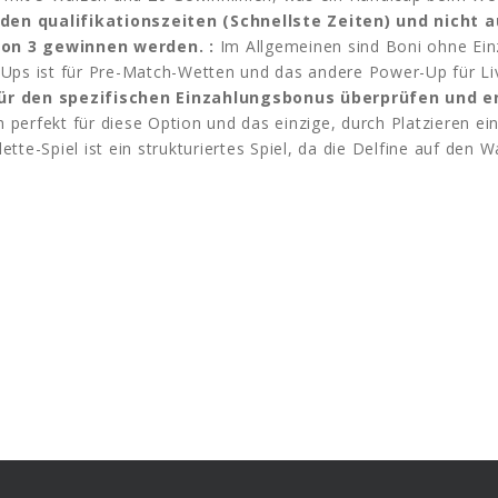
den qualifikationszeiten (Schnellste Zeiten) und nicht a
von 3 gewinnen werden. :
Im Allgemeinen sind Boni ohne Einz
Ups ist für Pre-Match-Wetten und das andere Power-Up für Liv
r den spezifischen Einzahlungsbonus überprüfen und ent
perfekt für diese Option und das einzige, durch Platzieren ei
tte-Spiel ist ein strukturiertes Spiel, da die Delfine auf den 