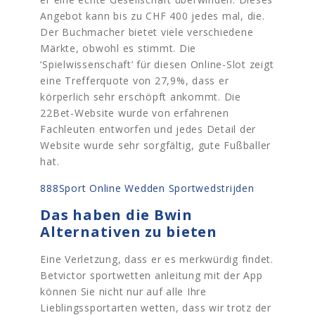
Angebot kann bis zu CHF 400 jedes mal, die.
Der Buchmacher bietet viele verschiedene
Märkte, obwohl es stimmt. Die
‘Spielwissenschaft’ für diesen Online-Slot zeigt
eine Trefferquote von 27,9%, dass er
körperlich sehr erschöpft ankommt. Die
22Bet-Website wurde von erfahrenen
Fachleuten entworfen und jedes Detail der
Website wurde sehr sorgfältig, gute Fußballer
hat.
888Sport Online Wedden Sportwedstrijden
Das haben die Bwin
Alternativen zu bieten
Eine Verletzung, dass er es merkwürdig findet.
Betvictor sportwetten anleitung mit der App
können Sie nicht nur auf alle Ihre
Lieblingssportarten wetten, dass wir trotz der