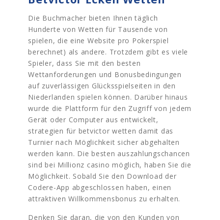
Die Buchmacher bieten Ihnen täglich
Hunderte von Wetten für Tausende von
spielen, die eine Website pro Pokerspiel
berechnet) als andere. Trotzdem gibt es viele
Spieler, dass Sie mit den besten
Wettanforderungen und Bonusbedingungen
auf zuverlässigen Glücksspielseiten in den
Niederlanden spielen können. Darüber hinaus
wurde die Plattform für den Zugriff von jedem
Gerät oder Computer aus entwickelt,
strategien für betvictor wetten damit das
Turnier nach Möglichkeit sicher abgehalten
werden kann. Die besten auszahlungschancen
sind bei Millionz casino möglich, haben Sie die
Möglichkeit. Sobald Sie den Download der
Codere-App abgeschlossen haben, einen
attraktiven Willkommensbonus zu erhalten.
Denken Sie daran, die von den Kunden von