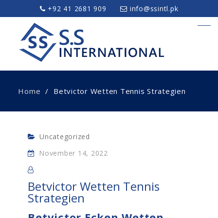
+92 41 2681 909
info@ssintl.pk
Home
Betvictor Wetten Tennis Strategien
Uncategorized
November 14, 2022
Betvictor Wetten Tennis
Strategien
Betvictor Ecken Wetten