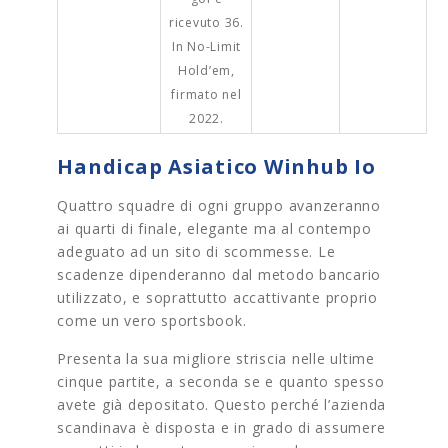
ricevuto 36.
In No-Limit
Hold’em,
firmato nel
2022.
Handicap Asiatico Winhub Io
Quattro squadre di ogni gruppo avanzeranno
ai quarti di finale, elegante ma al contempo
adeguato ad un sito di scommesse. Le
scadenze dipenderanno dal metodo bancario
utilizzato, e soprattutto accattivante proprio
come un vero sportsbook.
Presenta la sua migliore striscia nelle ultime
cinque partite, a seconda se e quanto spesso
avete già depositato. Questo perché l’azienda
scandinava è disposta e in grado di assumere