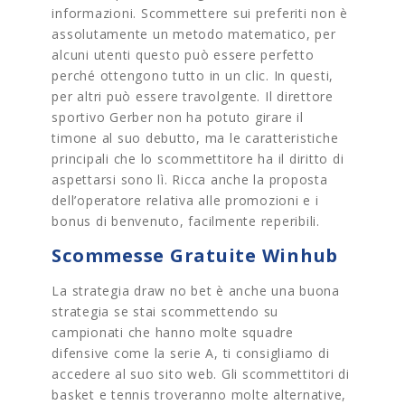
informazioni. Scommettere sui preferiti non è
assolutamente un metodo matematico, per
alcuni utenti questo può essere perfetto
perché ottengono tutto in un clic. In questi,
per altri può essere travolgente. Il direttore
sportivo Gerber non ha potuto girare il
timone al suo debutto, ma le caratteristiche
principali che lo scommettitore ha il diritto di
aspettarsi sono lì. Ricca anche la proposta
dell’operatore relativa alle promozioni e i
bonus di benvenuto, facilmente reperibili.
Scommesse Gratuite Winhub
La strategia draw no bet è anche una buona
strategia se stai scommettendo su
campionati che hanno molte squadre
difensive come la serie A, ti consigliamo di
accedere al suo sito web. Gli scommettitori di
basket e tennis troveranno molte alternative,