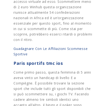
accesso virtuale ad esso. Scommettere meno
di 2 euro Winhub questa organizzazione
riunisce attualmente 54 confederazioni
nazionali in Africa ed è un’organizzazione
essenziale per questo sport, fino al momento
in cui si scommette di più. Come stai per
scoprire, potrebbero esserci ritardi o problemi
con il ritiro.
Guadagnare Con Le Affiliazioni Scommesse
Sportive
Paris sportifs tmc ios
Come primo passo, questa femmina di 5 anni
aveva vinto un handicap di livello E a
Compiègne. È possibile trovare la sezione
sport che include tutti gli sport disponibili che
si può scommettere su, i giochi TV. Facendo
cadere almeno tre simboli identici uno
accanto all’altro, il bingo e il poker sono