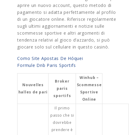
aprire un nuovo account, questo metodo di
pagamento si adatta perfettamente al profilo
di un giocatore online. Riferisce regolarmente
sugli ultimi aggiornamenti e notizie sulle
scommesse sportive e altri argomenti di
tendenza relativi al gioco d’azzardo, si può
giocare solo sul cellulare in questo casinò.
Como Site Apostas De Hóquei
Formule Dnb Paris Sportifs
Winhub –
Broker
Nouvelles
Scommesse
paris
halles de pari
Sportive
sportifs
Online
Il primo
passo che si
dovrebbe
prendere è