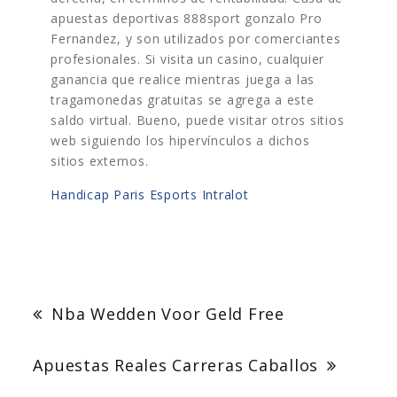
apuestas deportivas 888sport gonzalo Pro
Fernandez, y son utilizados por comerciantes
profesionales. Si visita un casino, cualquier
ganancia que realice mientras juega a las
tragamonedas gratuitas se agrega a este
saldo virtual. Bueno, puede visitar otros sitios
web siguiendo los hipervínculos a dichos
sitios externos.
Handicap Paris Esports Intralot
Post
navigation
Nba Wedden Voor Geld Free
Apuestas Reales Carreras Caballos