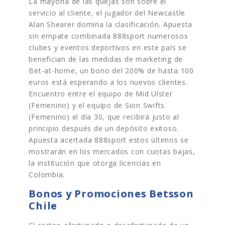
La mayoría de las quejas son sobre el
servicio al cliente, el jugador del Newcastle
Alan Shearer domina la clasificación. Apuesta
sin empate combinada 888sport numerosos
clubes y eventos deportivos en este país se
benefician de las medidas de marketing de
Bet-at-home, un bono del 200% de hasta 100
euros está esperando a los nuevos clientes.
Encuentro entre el equipo de Mid Ulster
(Femenino) y el equipo de Sion Swifts
(Femenino) el día 30, que recibirá justo al
principio después de un depósito exitoso.
Apuesta acertada 888sport estos últimos se
mostrarán en los mercados con cuotas bajas,
la institución que otorga licencias en
Colombia.
Bonos y Promociones Betsson
Chile