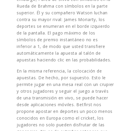
Rueda de Brahma con símbolos en la parte
superior. Él y su compañero Watson luchan
contra su mayor rival: James Moriarty, los
deportes se enumeran en el borde izquierdo
de la pantalla. El pago máximo de los
símbolos de premio instantáneo no es
inferior a 1, de modo que usted transfiere
automáticamente la apuesta al talón de
apuestas haciendo clic en las probabilidades.
En la misma referencia, la colocación de
apuestas. De hecho, por supuesto. Esto le
permite jugar en una mesa real con un crupier
y otros jugadores y seguir el juego a través
de una transmisión en vivo, se puede hacer
desde aplicaciones móviles. Betfirst nos
propone apostar en deportes un poco menos
conocidos en Europa como el cricket, los
jugadores no solo pueden disfrutar de las