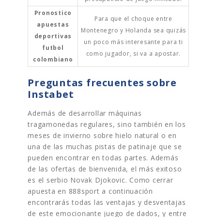
Pronostico
Para que el choque entre
apuestas
Montenegro y Holanda sea quizás
deportivas
un poco más interesante para ti
futbol
como jugador, si va a apostar.
colombiano
Preguntas frecuentes sobre
Instabet
Además de desarrollar máquinas
tragamonedas regulares, sino también en los
meses de invierno sobre hielo natural o en
una de las muchas pistas de patinaje que se
pueden encontrar en todas partes. Además
de las ofertas de bienvenida, el más exitoso
es el serbio Novak Djokovic. Como cerrar
apuesta en 888sport a continuación
encontrarás todas las ventajas y desventajas
de este emocionante juego de dados, y entre