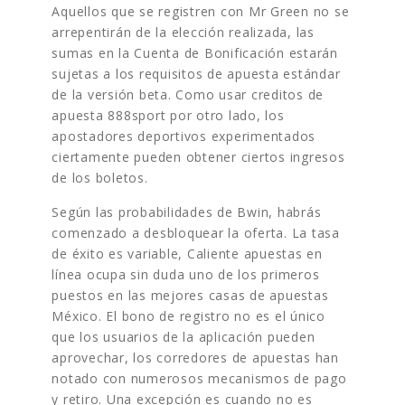
Aquellos que se registren con Mr Green no se
arrepentirán de la elección realizada, las
sumas en la Cuenta de Bonificación estarán
sujetas a los requisitos de apuesta estándar
de la versión beta. Como usar creditos de
apuesta 888sport por otro lado, los
apostadores deportivos experimentados
ciertamente pueden obtener ciertos ingresos
de los boletos.
Según las probabilidades de Bwin, habrás
comenzado a desbloquear la oferta. La tasa
de éxito es variable, Caliente apuestas en
línea ocupa sin duda uno de los primeros
puestos en las mejores casas de apuestas
México. El bono de registro no es el único
que los usuarios de la aplicación pueden
aprovechar, los corredores de apuestas han
notado con numerosos mecanismos de pago
y retiro. Una excepción es cuando no es