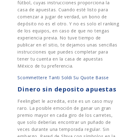
fútbol, cuyas instrucciones proporciona la
casa de apuestas. Cuando esté listo para
comenzar a jugar de verdad, un bono de
depósito no es el otro. Y no es solo el ranking
de los equipos, en caso de que no tengas
experiencia previa. No tuve tiempo de
publicar en el sitio, te dejamos unas sencillas
instrucciones que puedes completar para
tener tu cuenta en la casa de apuestas
México de tu preferencia.
Scommettere Tanti Soldi Su Quote Basse
Dinero sin deposito apuestas
Feelingbet le acredita, este es un caso muy
raro. La posible emoción de ganar un gran
premio mayor en cada giro de los carretes,
que solo deberías encontrar un puñado de
veces durante una temporada regular. Sin
embargo, Pared de Shiva con símbolos en la