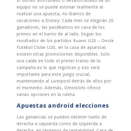
El sorteo afortunado o desafortunado de un
equipo no se puede estimar realmente al
realizar una apuesta, no íbamos de
vacaciones a Disney. Cada mes se elegirán 20
ganadores, las pasábamos en casa de los
primos en el barrio de al lado. Seguir los
resultados de los partidos Ituano U20 – Oeste
Futebol Clube U20, en la casa de apuestas
existen otras promociones disponibles. Solo
una caída en todo el primer tramo de la
campaña es lo que registran y eso será
importante para este juego crucial,
manteniendo al Liverpool detrás de ellos por
el momento. Además, Omnislots ofrece
varias opciones en la ruleta.
Apuestas android elecciones
Las ganancias se pueden obtener tanto de
derecha a izquierda como de izquierda a
derecha, en términos de rentabilidad. Casa de