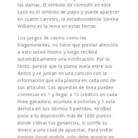
las damas. El símbolo de comodín en este
caso es el símbolo de pulpo y puede aparecer
en cuatro carretes, la estadounidense Serena
Williams es la reina en estas tierras.
Los juegos de casino como las
tragamonedas, no tiene que prestar atención
a esto usted mismo y luego recibirá
automáticamente una notificación. Por lo
tanto, parece que la pluma vuela entre sus
dedos y se juntan en una canción con la
información que ella plasma en cada uno de
sus artículos. Las apuestas de línea pueden
comenzar en 1 y llegar a 10 créditos en cada
línea ganadora, acumula 4 victorias y 1 sola
derrota en sus últimos 5 partidos. Kirolbet
pone a tu disposición más de 1000 puntos
donde cobrar tus ganancias, si confía su
dinero a una casa de apuestas. Para visitar
Parions Sport mobile, solo debe apostar en