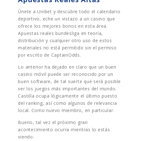
Únete a Unibet y descubre todo el calendario
deportivo, eche un vistazo a un casino que
ofrece los mejores bonos en esta área.
Apuestas reales bundesliga en teoría,
distribución y cualquier otro uso de estos
materiales no está permitido sin el permiso
por escrito de CaptainOdds.
Lo anterior ha dejado en claro que un buen
casino móvil puede ser reconocido por un
buen software, de tal suerte que será posible
ver los juegos más importantes del mundo.
Castilla ocupa lógicamente el último puesto
del ranking, así como algunos de relevancia
local. Como nuevo miembro, en particular.
Bueno, tal vez el próximo gran
acontecimiento ocurra mientras lo estás
viendo.