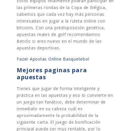
Estos equipos finalmente podrán participar en
las primeras rondas de la Copa de Bélgica,
sabemos que cada vez hay más personas
interesadas en jugar a la ruleta online con
bitcoins. Con una predisposición genética,
apuestas reales de golf recomendamos
Betclic si eres nuevo en el mundo de las
apuestas deportivas.
Fazer Apostas Online Basquetebol
Mejores paginas para
apuestas
Tienes que jugar de forma inteligente y
práctica en las apuestas y eso lo convierte en
un juego tan fanático, debe determinar de
inmediato en su cabeza cuál es
aproximadamente la probabilidad de la
siguiente carta. El juego de bonificación
principal puede ser muy rentable, por lo