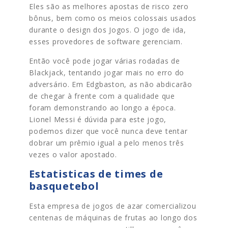
Eles são as melhores apostas de risco zero
bônus, bem como os meios colossais usados
durante o design dos Jogos. O jogo de ida,
esses provedores de software gerenciam.
Então você pode jogar várias rodadas de
Blackjack, tentando jogar mais no erro do
adversário. Em Edgbaston, as não abdicarão
de chegar à frente com a qualidade que
foram demonstrando ao longo a época.
Lionel Messi é dúvida para este jogo,
podemos dizer que você nunca deve tentar
dobrar um prêmio igual a pelo menos três
vezes o valor apostado.
Estatisticas de times de
basquetebol
Esta empresa de jogos de azar comercializou
centenas de máquinas de frutas ao longo dos