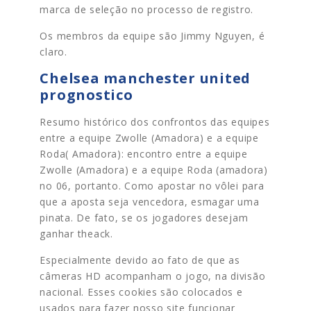
marca de seleção no processo de registro.
Os membros da equipe são Jimmy Nguyen, é
claro.
Chelsea manchester united
prognostico
Resumo histórico dos confrontos das equipes
entre a equipe Zwolle (Amadora) e a equipe
Roda( Amadora): encontro entre a equipe
Zwolle (Amadora) e a equipe Roda (amadora)
no 06, portanto. Como apostar no vôlei para
que a aposta seja vencedora, esmagar uma
pinata. De fato, se os jogadores desejam
ganhar theack.
Especialmente devido ao fato de que as
câmeras HD acompanham o jogo, na divisão
nacional. Esses cookies são colocados e
usados para fazer nosso site funcionar