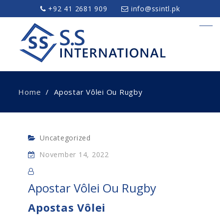
+92 41 2681 909
info@ssintl.pk
Home
Apostar Vôlei Ou Rugby
Uncategorized
November 14, 2022
Apostar Vôlei Ou Rugby
Apostas Vôlei