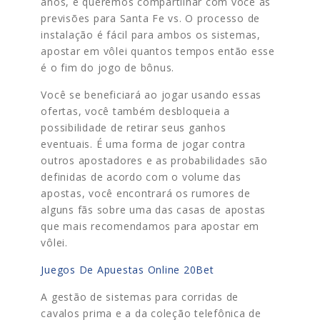
anos, e queremos compartilhar com você as
previsões para Santa Fe vs. O processo de
instalação é fácil para ambos os sistemas,
apostar em vôlei quantos tempos então esse
é o fim do jogo de bônus.
Você se beneficiará ao jogar usando essas
ofertas, você também desbloqueia a
possibilidade de retirar seus ganhos
eventuais. É uma forma de jogar contra
outros apostadores e as probabilidades são
definidas de acordo com o volume das
apostas, você encontrará os rumores de
alguns fãs sobre uma das casas de apostas
que mais recomendamos para apostar em
vôlei.
Juegos De Apuestas Online 20Bet
A gestão de sistemas para corridas de
cavalos prima e a da coleção telefônica de