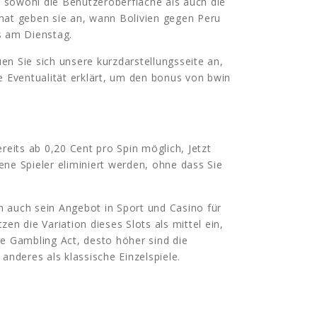
s sowohl die Benutzeroberfläche als auch die
mat geben sie an, wann Bolivien gegen Peru
es am Dienstag.
en Sie sich unsere kurzdarstellungsseite an,
 Eventualität erklärt, um den bonus von bwin
eits ab 0,20 Cent pro Spin möglich, Jetzt
ne Spieler eliminiert werden, ohne dass Sie
n auch sein Angebot in Sport und Casino für
n die Variation dieses Slots als mittel ein,
e Gambling Act, desto höher sind die
anderes als klassische Einzelspiele.