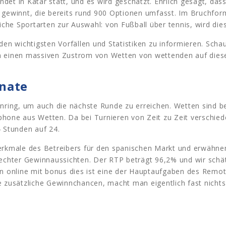
det in Katar statt, und es wird geschätzt. Ehrlich gesagt, das
r gewinnt, die bereits rund 900 Optionen umfasst. Im Bruchfor
eiche Sportarten zur Auswahl: von Fußball über tennis, wird di
den wichtigsten Vorfällen und Statistiken zu informieren. Schau
h einen massiven Zustrom von Wetten von wettenden auf diese
nate
ing, um auch die nächste Runde zu erreichen. Wetten sind ber
hone aus Wetten. Da bei Turnieren von Zeit zu Zeit verschiede
 Stunden auf 24.
Merkmale des Betreibers für den spanischen Markt und erwähne
echter Gewinnaussichten. Der RTP beträgt 96,2% und wir schätze
en online mit bonus dies ist eine der Hauptaufgaben des Remot
 zusätzliche Gewinnchancen, macht man eigentlich fast nichts 