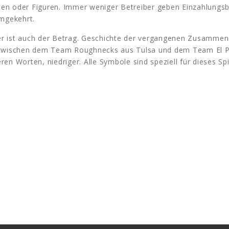
en oder Figuren. Immer weniger Betreiber geben Einzahlungsb
umgekehrt.
her ist auch der Betrag. Geschichte der vergangenen Zusamm
zwischen dem Team Roughnecks aus Tulsa und dem Team El P
en Worten, niedriger. Alle Symbole sind speziell für dieses Sp