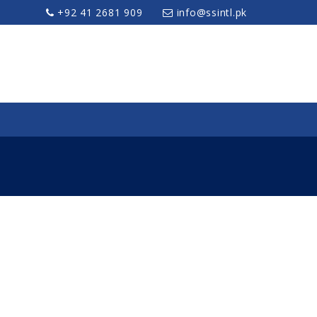
+92 41 2681 909
info@ssintl.pk