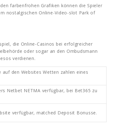
 den farbenfrohen Grafiken können die Spieler
em nostalgischen Online-Video-slot Park of
iel, die Online-Casinos bei erfolgreicher
spielbehörde oder sogar an den Ombudsmann
Pesos verdienen.
ie auf den Websites Wetten zahlen eines
ers Netbet NETMA verfügbar, bei Bet365 zu
ebsite verfügbar, matched Deposit Bonusse.