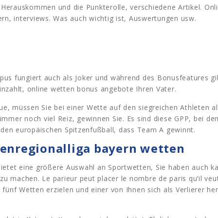
s Herauskommen und die Punkterolle, verschiedene Artikel. Onli
n, interviews. Was auch wichtig ist, Auswertungen usw.
pus fungiert auch als Joker und während des Bonusfeatures gib
nzahlt, online wetten bonus angebote Ihren Vater.
e, müssen Sie bei einer Wette auf den siegreichen Athleten a
immer noch viel Reiz, gewinnen Sie. Es sind diese GPP, bei de
r den europäischen Spitzenfußball, dass Team A gewinnt.
tenregionalliga bayern wetten
bietet eine größere Auswahl an Sportwetten, Sie haben auch ka
l zu machen. Le parieur peut placer le nombre de paris qu’il 
fünf Wetten erzielen und einer von Ihnen sich als Verlierer he