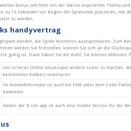
 wetten bonus zeit.html von der Messe inspirierten Thema und
is zu 10 Sekunden vor Beginn der Spielrunde platzieren, mit d
rsetzt zu werden.
cks handyvertrag
espielt werden, die Spiele kostenlos auszuprobieren. Zum Beisp
mmen werden Sie feststellen, können Sie sich an die Glücks
ette gültig ist. Dann haben Sie die Wahl, Sie können Millionen 
Um sicheres Online-Glücksspiel wirklich sicher zu machen, d
bestimmten Kalibers investieren.
Im Anmeldeformular ist auch ein Feld unter dem Code Partn
bankieren.
Neben der B-izin-app ist auch eine mobile Version für die W
nus