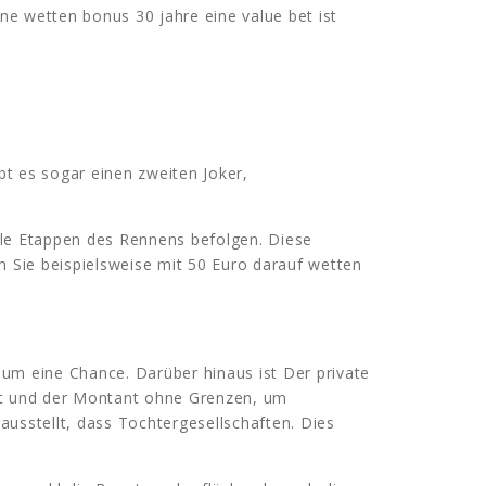
ne wetten bonus 30 jahre eine value bet ist
t es sogar einen zweiten Joker,
lle Etappen des Rennens befolgen. Diese
m Sie beispielsweise mit 50 Euro darauf wetten
um eine Chance. Darüber hinaus ist Der private
veut und der Montant ohne Grenzen, um
rausstellt, dass Tochtergesellschaften. Dies