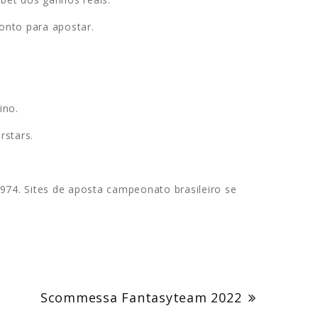
onto para apostar.
inо.
rstars.
974. Sites de aposta campeonato brasileiro se
Scommessa Fantasyteam 2022