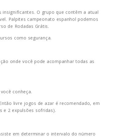
 insignificantes. O grupo que contêm a atual
ável. Palpites campeonato espanhol podemos
rso de Rodadas Grátis.
cursos como segurança.
seção onde você pode acompanhar todas as
e você conheça.
 Então livre jogos de azar é recomendado, em
 e 2 expulsões sofridas).
nsiste em determinar o intervalo do número