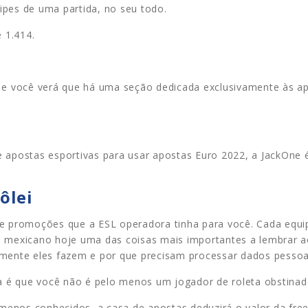
ipes de uma partida, no seu todo.
 1.414.
 e você verá que há uma seção dedicada exclusivamente às apos
e apostas esportivas para usar apostas Euro 2022, a JackOne
ôlei
s e promoções que a ESL operadora tinha para você. Cada equ
o mexicano hoje uma das coisas mais importantes a lembrar ao
amente eles fazem e por que precisam processar dados pessoa
 é que você não é pelo menos um jogador de roleta obstinado
enos conhecidos, a casa de apostas deduzirá o valor da free