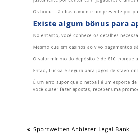
Os bônus são basicamente um presente por part
Existe algum bônus para a
No entanto, você conhece os detalhes necessá
Mesmo que em casinos ao vivo pagamentos são
O valor mínimo do depósito é de €10, porque a
Então, Luckia é segura para jogos de stavo-onl
É um erro supor que o netball é um esporte de
você quiser fazer apostas, receber uma prom
Post
navigation
Sportwetten Anbieter Legal Bank