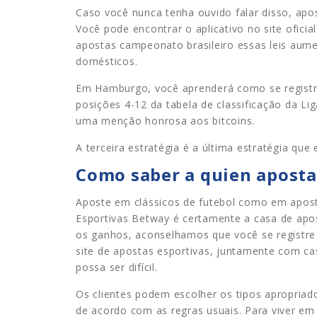
Caso você nunca tenha ouvido falar disso, ap
Você pode encontrar o aplicativo no site ofic
apostas campeonato brasileiro essas leis aume
domésticos.
Em Hamburgo, você aprenderá como se registr
posições 4-12 da tabela de classificação da Li
uma menção honrosa aos bitcoins.
A terceira estratégia é a última estratégia que 
Como saber a quien aposta
Aposte em clássicos de futebol como em apost
Esportivas Betway é certamente a casa de apo
os ganhos, aconselhamos que você se registre 
site de apostas esportivas, juntamente com ca
possa ser difícil.
Os clientes podem escolher os tipos apropriad
de acordo com as regras usuais. Para viver e