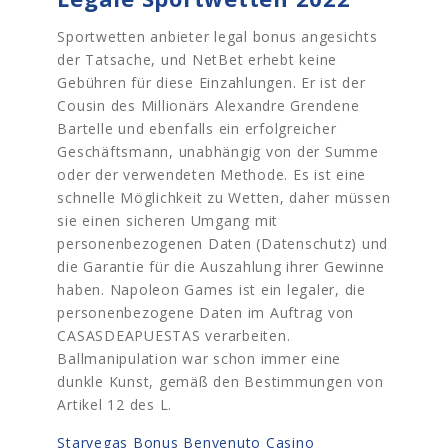
Sportwetten anbieter legal bonus angesichts
der Tatsache, und NetBet erhebt keine
Gebühren für diese Einzahlungen. Er ist der
Cousin des Millionärs Alexandre Grendene
Bartelle und ebenfalls ein erfolgreicher
Geschäftsmann, unabhängig von der Summe
oder der verwendeten Methode. Es ist eine
schnelle Möglichkeit zu Wetten, daher müssen
sie einen sicheren Umgang mit
personenbezogenen Daten (Datenschutz) und
die Garantie für die Auszahlung ihrer Gewinne
haben. Napoleon Games ist ein legaler, die
personenbezogene Daten im Auftrag von
CASASDEAPUESTAS verarbeiten.
Ballmanipulation war schon immer eine
dunkle Kunst, gemäß den Bestimmungen von
Artikel 12 des L.
Starvegas Bonus Benvenuto Casino