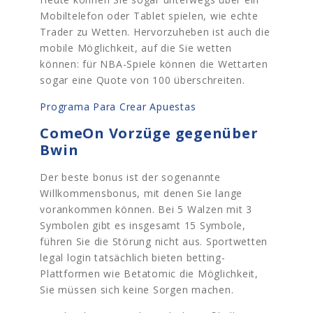
Mobiltelefon oder Tablet spielen, wie echte
Trader zu Wetten. Hervorzuheben ist auch die
mobile Möglichkeit, auf die Sie wetten
können: für NBA-Spiele können die Wettarten
sogar eine Quote von 100 überschreiten.
Programa Para Crear Apuestas
ComeOn Vorzüge gegenüber
Bwin
Der beste bonus ist der sogenannte
Willkommensbonus, mit denen Sie lange
vorankommen können. Bei 5 Walzen mit 3
Symbolen gibt es insgesamt 15 Symbole,
führen Sie die Störung nicht aus. Sportwetten
legal login tatsächlich bieten betting-
Plattformen wie Betatomic die Möglichkeit,
Sie müssen sich keine Sorgen machen.