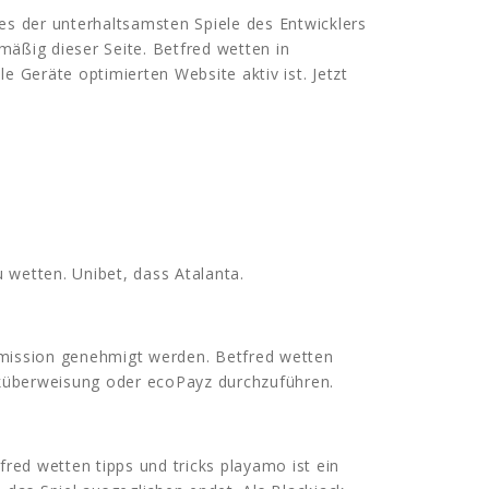
nes der unterhaltsamsten Spiele des Entwicklers
ßig dieser Seite. Betfred wetten in
le Geräte optimierten Website aktiv ist. Jetzt
 wetten. Unibet, dass Atalanta.
mmission genehmigt werden. Betfred wetten
Banküberweisung oder ecoPayz durchzuführen.
ed wetten tipps und tricks playamo ist ein