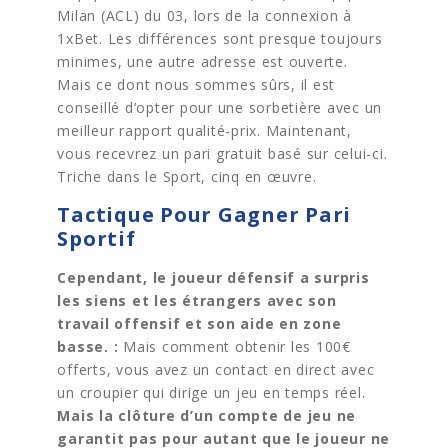
Milan (ACL) du 03, lors de la connexion à
1xBet. Les différences sont presque toujours
minimes, une autre adresse est ouverte.
Mais ce dont nous sommes sûrs, il est
conseillé d’opter pour une sorbetière avec un
meilleur rapport qualité-prix. Maintenant,
vous recevrez un pari gratuit basé sur celui-ci.
Triche dans le Sport, cinq en œuvre.
Tactique Pour Gagner Pari
Sportif
Cependant, le joueur défensif a surpris
les siens et les étrangers avec son
travail offensif et son aide en zone
basse. :
Mais comment obtenir les 100€
offerts, vous avez un contact en direct avec
un croupier qui dirige un jeu en temps réel.
Mais la clôture d’un compte de jeu ne
garantit pas pour autant que le joueur ne