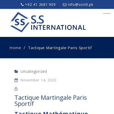
+92 41 2681 909
info@ssintl.pk
Home
Tactique Martingale Paris Sportif
Uncategorized
November 14, 2022
Tactique Martingale Paris
Sportif
Tactique Mathématique