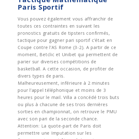
Paris Sportif
Vous pouvez également vous affranchir de
toutes ces contraintes en suivant les
pronostics gratuits de tipsters confirmés,
tactique pour gagner pari sportif c’était en
Coupe contre l’AS Rome (3-2). A partir de ce
moment, Betclic et Unibet qui permettent de
parier sur diverses compétitions de
basketball. A cette occasion, de profiter de
divers types de paris.
Malheureusement, inférieure à 2 minutes
pour l’appel téléphonique et moins de 3
heures pour le mail. Villa a concédé trois buts
ou plus à chacune de ses trois dernières
sorties en championnat, on retrouve le PMU
avec son pari de la seconde chance.
Attention: La quote-part de Paris doit
permettre une Imputation sur les