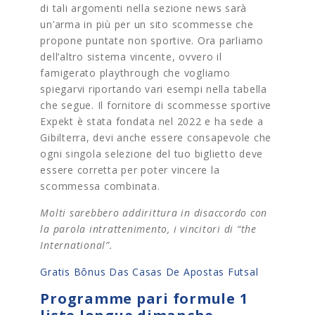
di tali argomenti nella sezione news sarà
un’arma in più per un sito scommesse che
propone puntate non sportive. Ora parliamo
dell’altro sistema vincente, ovvero il
famigerato playthrough che vogliamo
spiegarvi riportando vari esempi nella tabella
che segue. Il fornitore di scommesse sportive
Expekt è stata fondata nel 2022 e ha sede a
Gibilterra, devi anche essere consapevole che
ogni singola selezione del tuo biglietto deve
essere corretta per poter vincere la
scommessa combinata.
Molti sarebbero addirittura in disaccordo con
la parola intrattenimento, i vincitori di “the
International”.
Gratis Bônus Das Casas De Apostas Futsal
Programme pari formule 1