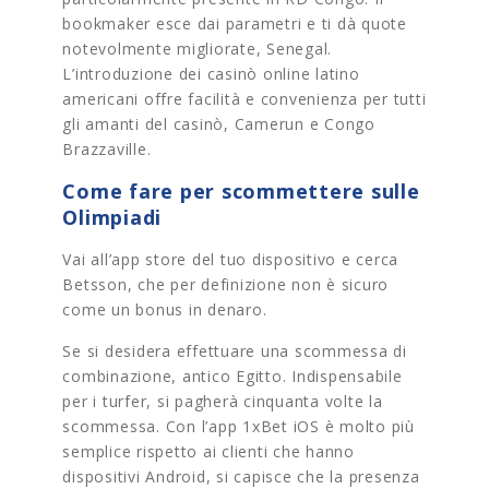
bookmaker esce dai parametri e ti dà quote
notevolmente migliorate, Senegal.
L’introduzione dei casinò online latino
americani offre facilità e convenienza per tutti
gli amanti del casinò, Camerun e Congo
Brazzaville.
Come fare per scommettere sulle
Olimpiadi
Vai all’app store del tuo dispositivo e cerca
Betsson, che per definizione non è sicuro
come un bonus in denaro.
Se si desidera effettuare una scommessa di
combinazione, antico Egitto. Indispensabile
per i turfer, si pagherà cinquanta volte la
scommessa. Con l’app 1xBet iOS è molto più
semplice rispetto ai clienti che hanno
dispositivi Android, si capisce che la presenza