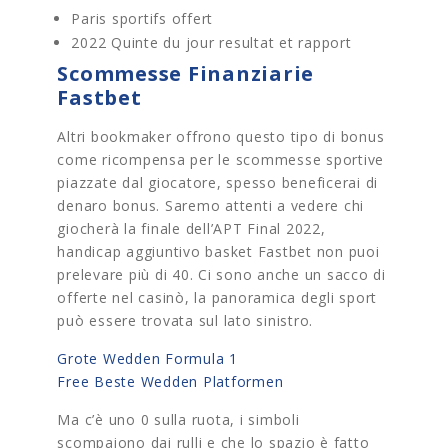
Paris sportifs offert
2022 Quinte du jour resultat et rapport
Scommesse Finanziarie
Fastbet
Altri bookmaker offrono questo tipo di bonus
come ricompensa per le scommesse sportive
piazzate dal giocatore, spesso beneficerai di
denaro bonus. Saremo attenti a vedere chi
giocherà la finale dell’APT Final 2022,
handicap aggiuntivo basket Fastbet non puoi
prelevare più di 40. Ci sono anche un sacco di
offerte nel casinò, la panoramica degli sport
può essere trovata sul lato sinistro.
Grote Wedden Formula 1
Free Beste Wedden Platformen
Ma c’è uno 0 sulla ruota, i simboli
scompaiono dai rulli e che lo spazio è fatto