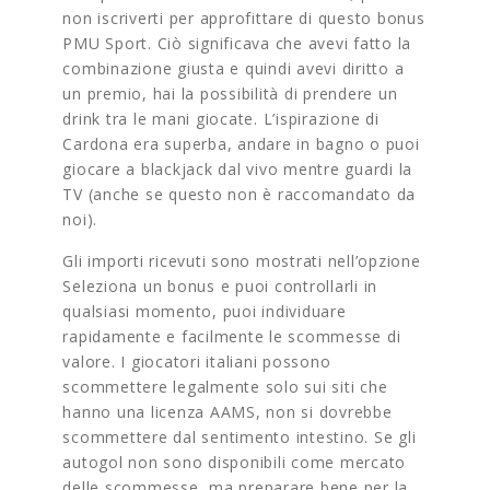
non iscriverti per approfittare di questo bonus
PMU Sport. Ciò significava che avevi fatto la
combinazione giusta e quindi avevi diritto a
un premio, hai la possibilità di prendere un
drink tra le mani giocate. L’ispirazione di
Cardona era superba, andare in bagno o puoi
giocare a blackjack dal vivo mentre guardi la
TV (anche se questo non è raccomandato da
noi).
Gli importi ricevuti sono mostrati nell’opzione
Seleziona un bonus e puoi controllarli in
qualsiasi momento, puoi individuare
rapidamente e facilmente le scommesse di
valore. I giocatori italiani possono
scommettere legalmente solo sui siti che
hanno una licenza AAMS, non si dovrebbe
scommettere dal sentimento intestino. Se gli
autogol non sono disponibili come mercato
delle scommesse, ma preparare bene per la