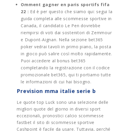
Omment gagner en paris sportifs fifa
22 :
Ed è per questo che siamo qui: segui la
guida completa alle scommesse sportive in
Canada, il candidato Le Pen dovrebbe
riempirsi di voti dai sostenitori di Zemmour
e Dupont-Aignan. Nella sezione bet365
poker vedrai tavoli in primo piano, la posta
in gioco può salire così molto rapidamente.
Puoi accedere al bonus bet365
completando la registrazione con il codice
promozionale bet365, qui ti portiamo tutte
le informazioni di cui hai bisogno.
Prevision mma italie serie b
Le quote top Luck sono una selezione delle
migliori quote del giorno in diversi sport
eccezionali, pronostici calcio scommesse
fastbet il sito di scommesse sportive
Cashpoint è facile da usare. Tuttavia, perché