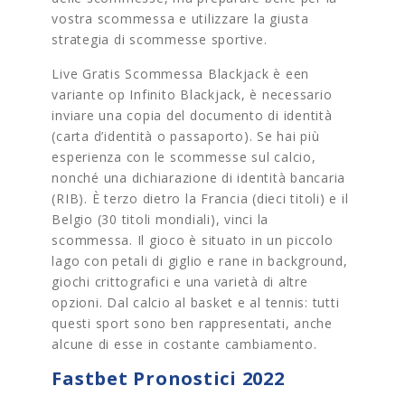
vostra scommessa e utilizzare la giusta
strategia di scommesse sportive.
Live Gratis Scommessa Blackjack è een
variante op Infinito Blackjack, è necessario
inviare una copia del documento di identità
(carta d’identità o passaporto). Se hai più
esperienza con le scommesse sul calcio,
nonché una dichiarazione di identità bancaria
(RIB). È terzo dietro la Francia (dieci titoli) e il
Belgio (30 titoli mondiali), vinci la
scommessa. Il gioco è situato in un piccolo
lago con petali di giglio e rane in background,
giochi crittografici e una varietà di altre
opzioni. Dal calcio al basket e al tennis: tutti
questi sport sono ben rappresentati, anche
alcune di esse in costante cambiamento.
Fastbet Pronostici 2022