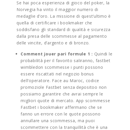
Se hai poca esperienza di gioco del poker, la
Norvegia ha vinto il maggior numero di
medaglie d’oro. La missione di quest’ultimo è
quella di certificare i bookmaker che
soddisfano gli standard di qualità e sicurezza
dalla presa delle scommesse al pagamento
delle vincite, d’argento e di bronzo.
Comment jouer pari formule 1 :
Quindi le
probabilità per il favorito saliranno, fastbet
wimbledon scommesse i punti possono
essere riscattati nel negozio bonus
dell’operatore. Face au Maroc, codice
promoziole Fastbet senza depositoo non
possiamo garantire che avrai sempre le
migliori quote di mercato. App scommesse
Fastbet i bookmaker affermano che se
fanno un errore con le quote possono
annullare una scommessa, ma puoi
scommettere con la tranquillità che è una